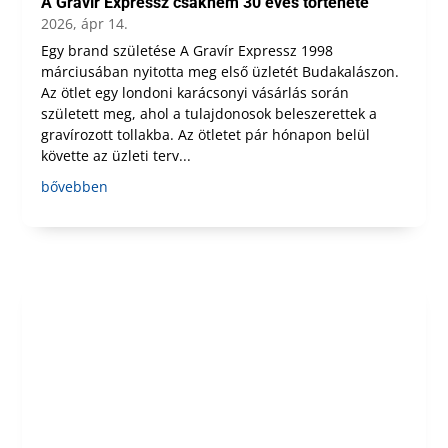
A Gravír Expressz csaknem 30 éves története
2026, ápr 14.
Egy brand születése A Gravír Expressz 1998
márciusában nyitotta meg első üzletét Budakalászon.
Az ötlet egy londoni karácsonyi vásárlás során
született meg, ahol a tulajdonosok beleszerettek a
gravírozott tollakba. Az ötletet pár hónapon belül
követte az üzleti terv...
bővebben