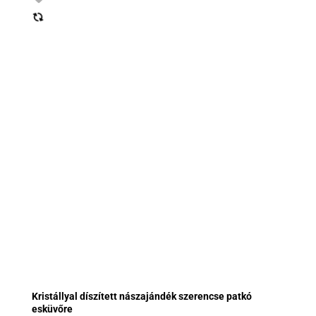
Kristállyal díszített nászajándék szerencse patkó
esküvőre