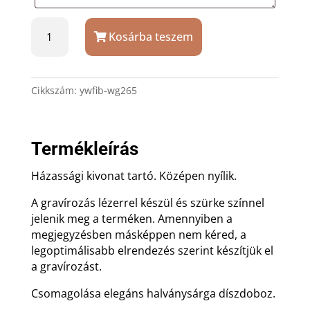
Ezüstözött
Kosárba teszem
házassági
kivonat
tartó
talp
Cikkszám:
ywfib-wg265
nélkül
mennyiség
Termékleírás
Házassági kivonat tartó. Középen nyílik.
A gravírozás lézerrel készül és szürke színnel
jelenik meg a terméken. Amennyiben a
megjegyzésben másképpen nem kéred, a
legoptimálisabb elrendezés szerint készítjük el
a gravírozást.
Csomagolása elegáns halványsárga díszdoboz.