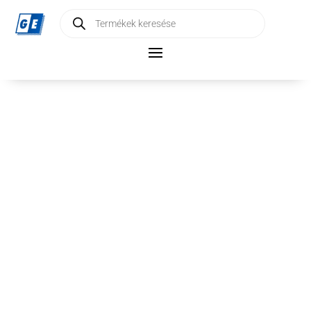
Products
search