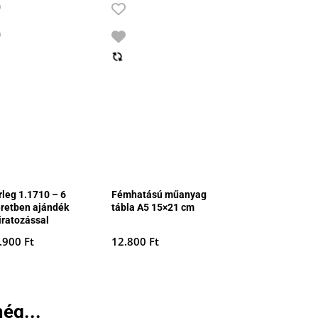
rleg 1.1710 – 6
Fémhatású műanyag
retben ajándék
tábla A5 15×21 cm
iratozással
.900
Ft
12.800
Ft
ég...