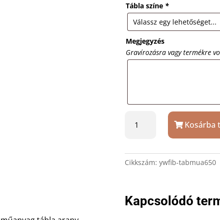
Tábla színe
*
Megjegyzés
Gravírozásra vagy termékre v
Fémhatású
Kosárba 
műanyag
tábla
A4
21×30
Cikkszám:
ywfib-tabmua650
cm
mennyiség
Kapcsolódó ter
 műanyag tábla arany