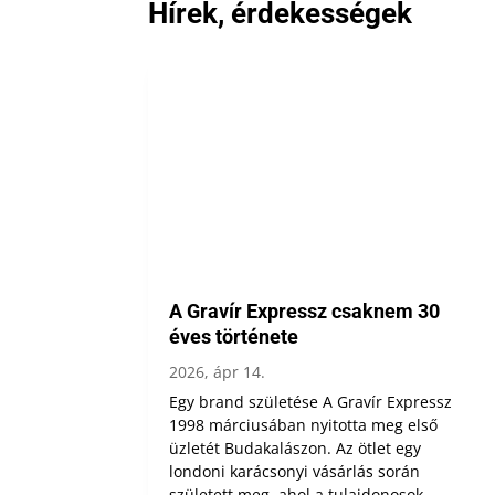
Hírek, érdekességek
A Gravír Expressz csaknem 30
éves története
2026, ápr 14.
Egy brand születése A Gravír Expressz
1998 márciusában nyitotta meg első
üzletét Budakalászon. Az ötlet egy
londoni karácsonyi vásárlás során
született meg, ahol a tulajdonosok