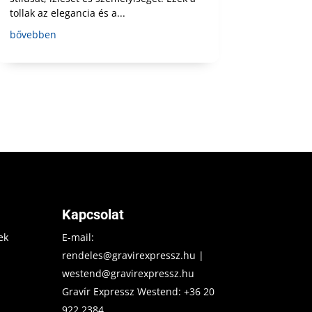
tollak az elegancia és a...
bővebben
Kapcsolat
ek
E-mail:
rendeles@gravirexpressz.hu
|
westend@gravirexpressz.hu
Gravír Expressz Westend:
+36 20
922 2384