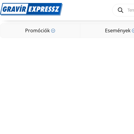
Products
search
Promóciók
Események
;
Promóciók
Események
;