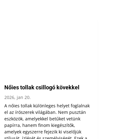
Nőies tollak csillogó kövekkel
2026, jan 20.
A nőies tollak különleges helyet foglalnak
el az írószerek világában. Nem pusztán
eszközök, amelyekkel betűket vetünk
papírra, hanem finom kiegészítők,
amelyek egyszerre fejezik ki viselőjük
stílusát, ízlését és személyiségét. Ezek a