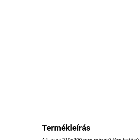
Termékleírás
A4, azaz 210×300 mm méretű fém hatású