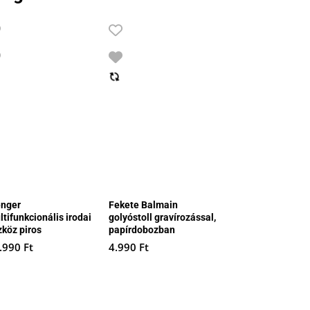
nger
Fekete Balmain
tifunkcionális irodai
golyóstoll gravírozással,
zköz piros
papírdobozban
.990
Ft
4.990
Ft