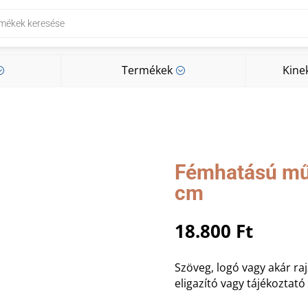
Termékek
Kine
;
;
Termékek
Kine
;
;
Fémhatású mű
cm
18.800
Ft
Szöveg, logó vagy akár rajz
eligazító vagy tájékoztató