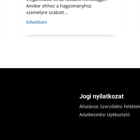
Amikor ehhez a hagyományhoz
személyre szabott...
bővebben
Jogi nyilatkozat
Általános Szerződési Feltétel
Adatkezelési tájékoztató