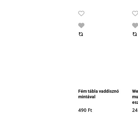
Fém tábla vaddisznó
We
mintával
mul
es
490
Ft
24