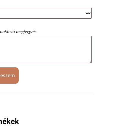
onatkozó megjegyzés
teszem
mékek