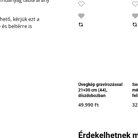
hető, kérjük ezt a
és beltérre is
Üvegkép gravírozással
Se
21×30 cm (A4),
mé
díszdobozban
fel
49.990
Ft
32
Érdekelhetnek m