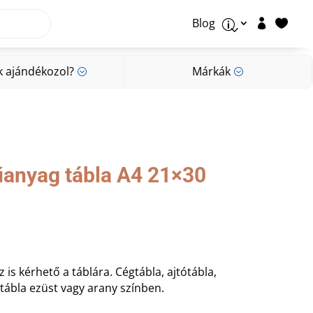
Blog


p
k ajándékozol?
Márkák
;
;
k ajándékozol?
Márkák
;
;
anyag tábla A4 21×30
 is kérhető a táblára. Cégtábla, ajtótábla,
 tábla ezüst vagy arany színben.