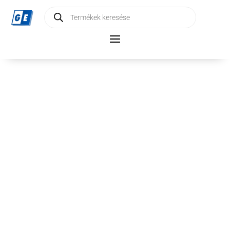
Products
search