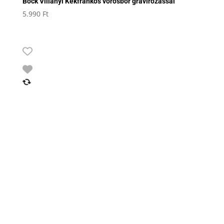
Bock Villányi Kékfrankos vörösbor gravírozással
5.990
Ft