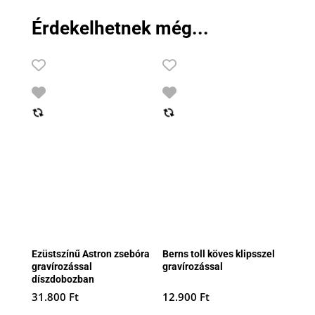
21.990 Ft.
18.990 Ft.
Érdekelhetnek még...
Ezüstszínű Astron zsebóra
Berns toll köves klipsszel
gravírozással
gravírozással
díszdobozban
31.800
Ft
12.900
Ft