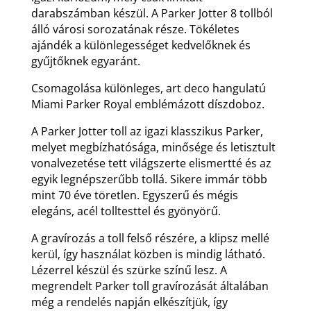
darabszámban készül. A Parker Jotter 8 tollból
álló városi sorozatának része. Tökéletes
ajándék a különlegességet kedvelőknek és
gyűjtőknek egyaránt.
Csomagolása különleges, art deco hangulatú
Miami Parker Royal emblémázott díszdoboz.
A Parker Jotter toll az igazi klasszikus Parker,
melyet megbízhatósága, minősége és letisztult
vonalvezetése tett világszerte elismertté és az
egyik legnépszerűbb tollá. Sikere immár több
mint 70 éve töretlen. Egyszerű és mégis
elegáns, acél tolltesttel és gyönyörű.
A gravírozás a toll felső részére, a klipsz mellé
kerül, így használat közben is mindig látható.
Lézerrel készül és szürke színű lesz. A
megrendelt Parker toll gravírozását általában
még a rendelés napján elkészítjük, így