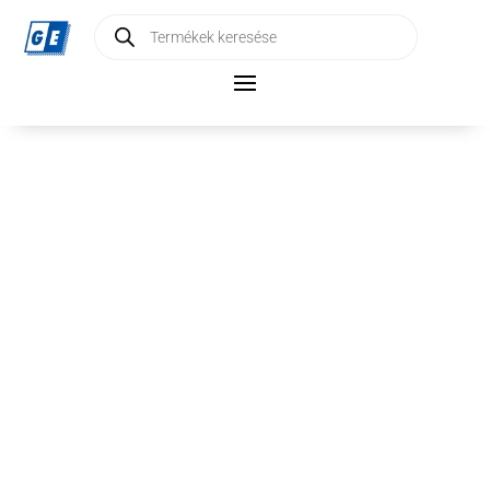
Products
search