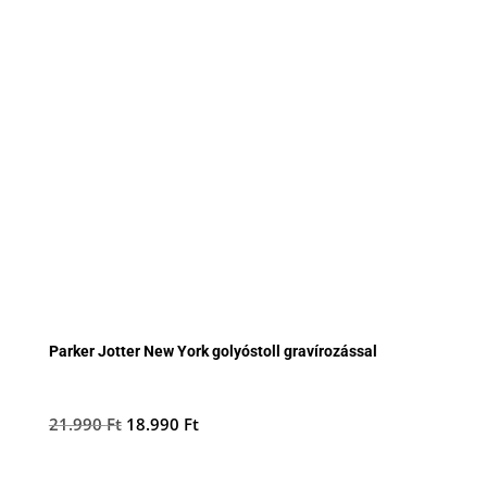
Parker Jotter New York golyóstoll gravírozással
Original
Current
21.990
Ft
18.990
Ft
price
price
was:
is: