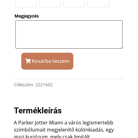
Megjegyzés
Kosárba teszem
Parker
Jotter
Miami
Cikkszám:
2221602
special
edition
golyóstoll
gravírozással
Termékleírás
mennyiség
A Parker Jotter Miami a város legismertebb
szimbólumait megjelenítő különkiadás, egy
igazi kuriózum, mely csak limitált