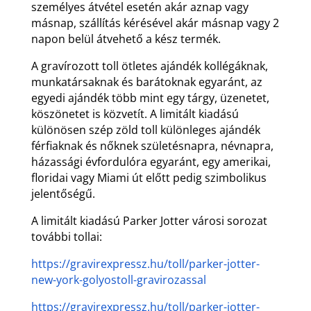
személyes átvétel esetén akár aznap vagy
másnap, szállítás kérésével akár másnap vagy 2
napon belül átvehető a kész termék.
A gravírozott toll ötletes ajándék kollégáknak,
munkatársaknak és barátoknak egyaránt, az
egyedi ajándék több mint egy tárgy, üzenetet,
köszönetet is közvetít. A limitált kiadású
különösen szép zöld toll különleges ajándék
férfiaknak és nőknek születésnapra, névnapra,
házassági évfordulóra egyaránt, egy amerikai,
floridai vagy Miami út előtt pedig szimbolikus
jelentőségű.
A limitált kiadású Parker Jotter városi sorozat
további tollai:
https://gravirexpressz.hu/toll/parker-jotter-
new-york-golyostoll-gravirozassal
https://gravirexpressz.hu/toll/parker-jotter-