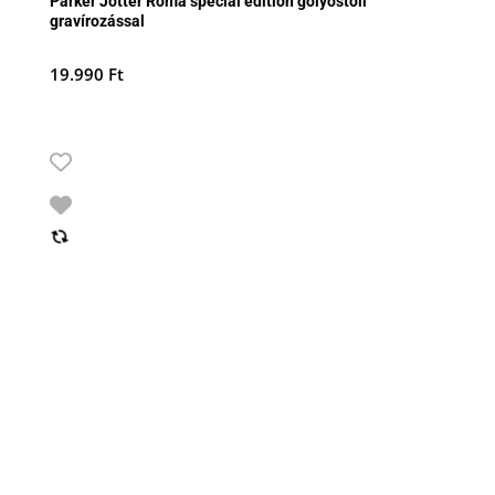
Parker Jotter Róma special edition golyóstoll
gravírozással
19.990
Ft