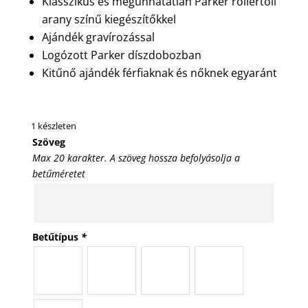
Klasszikus és megunhatatlan Parker rollertoll
arany színű kiegészítőkkel
Ajándék gravírozással
Logózott Parker díszdobozban
Kitűnő ajándék férfiaknak és nőknek egyaránt
1 készleten
Szöveg
Max 20 karakter. A szöveg hossza befolyásolja a
betűméretet
Betűtípus
*