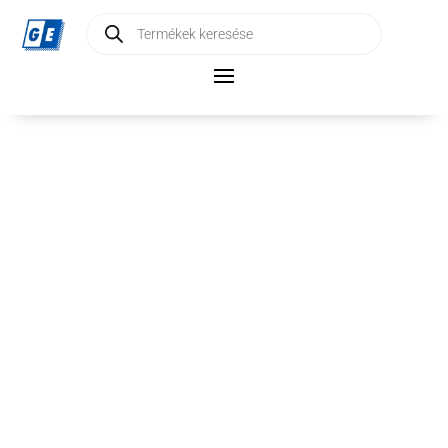
Products
search