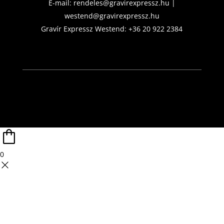
E-mail:
rendeles@gravirexpressz.hu
|
westend@gravirexpressz.hu
Gravír Expressz Westend:
+36 20 922 2384
0