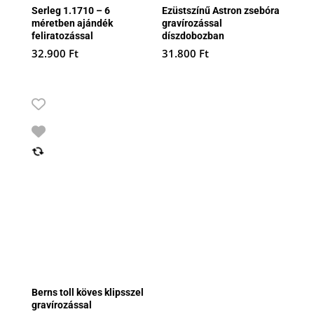
Serleg 1.1710 – 6
Ezüstszínű Astron zsebóra
méretben ajándék
gravírozással
feliratozással
díszdobozban
32.900
Ft
31.800
Ft
Berns toll köves klipsszel
gravírozással