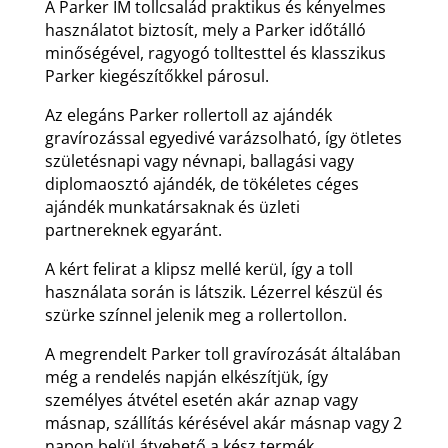
A Parker IM tollcsalád praktikus és kényelmes
használatot biztosít, mely a Parker időtálló
minőségével, ragyogó tolltesttel és klasszikus
Parker kiegészítőkkel párosul.
Az elegáns Parker rollertoll az ajándék
gravírozással egyedivé varázsolható, így ötletes
születésnapi vagy névnapi, ballagási vagy
diplomaosztó ajándék, de tökéletes céges
ajándék munkatársaknak és üzleti
partnereknek egyaránt.
A kért felirat a klipsz mellé kerül, így a toll
használata során is látszik. Lézerrel készül és
szürke színnel jelenik meg a rollertollon.
A megrendelt Parker toll gravírozását általában
még a rendelés napján elkészítjük, így
személyes átvétel esetén akár aznap vagy
másnap, szállítás kérésével akár másnap vagy 2
napon belül átvehető a kész termék.