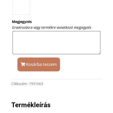
Megjegyzés
Gravírozásra vagy termékre vonatkozó megjegyzés
Kosárba teszem
Parker
IM
rollertoll
Cikkszám:
1931663
acél,
aranyozott
klipsz,
gravírozással
Termékleírás
mennyiség