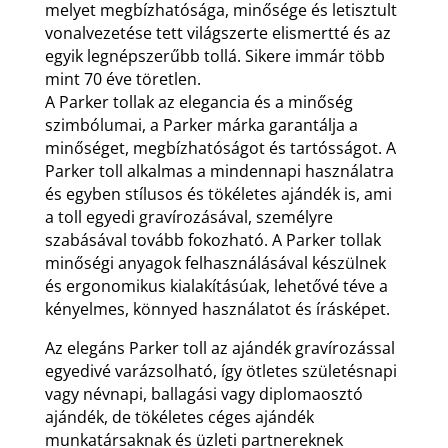
melyet megbízhatósága, minősége és letisztult
vonalvezetése tett világszerte elismertté és az
egyik legnépszerűbb tollá. Sikere immár több
mint 70 éve töretlen.
A Parker tollak az elegancia és a minőség
szimbólumai, a Parker márka garantálja a
minőséget, megbízhatóságot és tartósságot. A
Parker toll alkalmas a mindennapi használatra
és egyben stílusos és tökéletes ajándék is, ami
a toll egyedi gravírozásával, személyre
szabásával tovább fokozható. A Parker tollak
minőségi anyagok felhasználásával készülnek
és ergonomikus kialakításúak, lehetővé téve a
kényelmes, könnyed használatot és írásképet.
Az elegáns Parker toll az ajándék gravírozással
egyedivé varázsolható, így ötletes születésnapi
vagy névnapi, ballagási vagy diplomaosztó
ajándék, de tökéletes céges ajándék
munkatársaknak és üzleti partnereknek