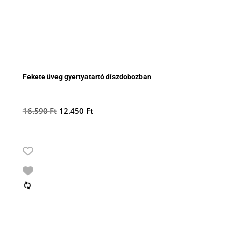
Fekete üveg gyertyatartó díszdobozban
Original
Current
16.590
Ft
12.450
Ft
price
price
was:
is:
16.590 Ft.
12.450 Ft.