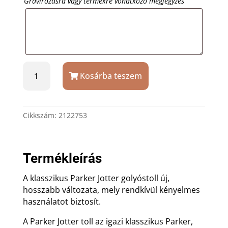
Gravírozásra vagy termékre vonatkozó megjegyzés
Fekete
Kosárba teszem
Parker
Jotter
XL
golyóstoll
Cikkszám:
2122753
ajándék
gravírozással
mennyiség
Termékleírás
A klasszikus Parker Jotter golyóstoll új,
hosszabb változata, mely rendkívül kényelmes
használatot biztosít.
A Parker Jotter toll az igazi klasszikus Parker,