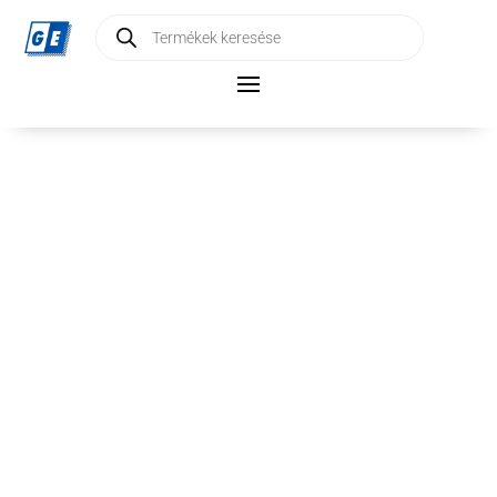
Products
search