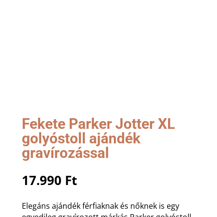
Fekete Parker Jotter XL
golyóstoll ajándék
gravírozással
17.990
Ft
Elegáns ajándék férfiaknak és nőknek is egy
egyedileg gravírozott márkás Parker golyóstoll