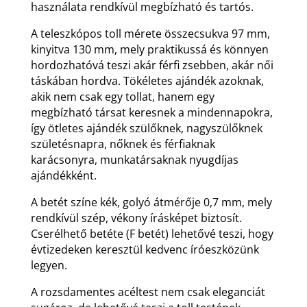
használata rendkívül megbízható és tartós.
A teleszkópos toll mérete összecsukva 97 mm,
kinyitva 130 mm, mely praktikussá és könnyen
hordozhatóvá teszi akár férfi zsebben, akár női
táskában hordva. Tökéletes ajándék azoknak,
akik nem csak egy tollat, hanem egy
megbízható társat keresnek a mindennapokra,
így ötletes ajándék szülőknek, nagyszülőknek
születésnapra, nőknek és férfiaknak
karácsonyra, munkatársaknak nyugdíjas
ajándékként.
A betét színe kék, golyó átmérője 0,7 mm, mely
rendkívül szép, vékony írásképet biztosít.
Cserélhető betéte (F betét) lehetővé teszi, hogy
évtizedeken keresztül kedvenc íróeszközünk
legyen.
A rozsdamentes acéltest nem csak eleganciát