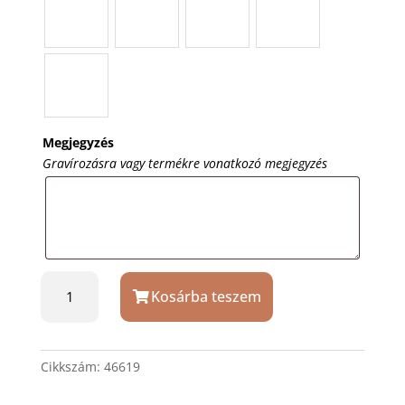
Megjegyzés
Gravírozásra vagy termékre vonatkozó megjegyzés
Díszdobozos
Kosárba teszem
Zebra
Stylus
szürke
teleszkópos
Cikkszám:
46619
touch