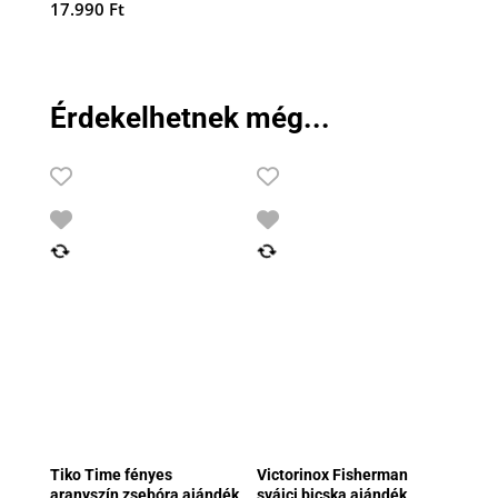
17.990
Ft
Érdekelhetnek még...
Tiko Time fényes
Victorinox Fisherman
aranyszín zsebóra ajándék
svájci bicska ajándék