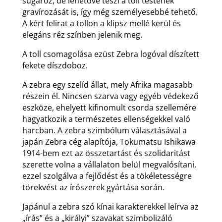
sugároz, de lehetővé teszi a toll testének
gravírozását is, így még személyesebbé tehető.
A kért felirat a tollon a klipsz mellé kerül és
elegáns réz színben jelenik meg.
A toll csomagolása ezüst Zebra logóval díszített
fekete díszdoboz.
A zebra egy szelíd állat, mely Afrika magasabb
részein él. Nincsen szarva vagy egyéb védekező
eszköze, ehelyett kifinomult csorda szellemére
hagyatkozik a természetes ellenségekkel való
harcban. A zebra szimbólum választásával a
japán Zebra cég alapítója, Tokumatsu Ishikawa
1914-bem ezt az összetartást és szolidaritást
szerette volna a vállalaton belül megvalósítani,
ezzel szolgálva a fejlődést és a tökéletességre
törekvést az írószerek gyártása során.
Japánul a zebra szó kínai karakterekkel leírva az
„írás” és a „királyi” szavakat szimbolizáló