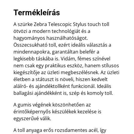
toll
mennyiség
Termékleírás
A szürke Zebra Telescopic Stylus touch toll
ötvözi a modern technológiát és a
hagyományos használhatóságot.
Összecsukható toll, ezért ideális választás a
mindennapokra, garantáltan belefér a
legkisebb táskába is. Vidám, fémes színével
nem csak egy praktikus eszköz, hanem stílusos
kiegészítője az üzleti megbeszélésnek. Az üzleti
életben a státuszt is növeli, hiszen kedvelt
aláíró- és ajándéktollként funkcionál. Ideális
ballagási ajándékként is, szép és komoly toll.
A gumis végének köszönhetően az
érintőképernyős készülékek kezelése is
egyszerűvé válik.
A toll anyaga erős rozsdamentes acél, így