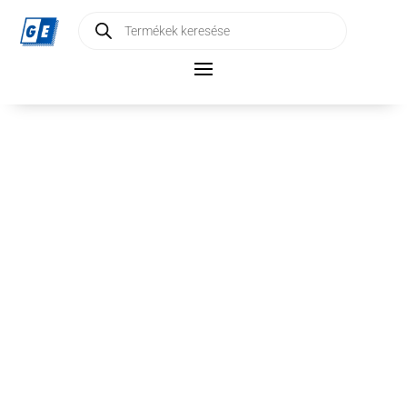
Products
search