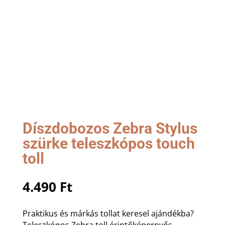
Díszdobozos Zebra Stylus
szürke teleszkópos touch
toll
4.490
Ft
Praktikus és márkás tollat keresel ajándékba?
Teleszkópos Zebra toll érintőképernyős