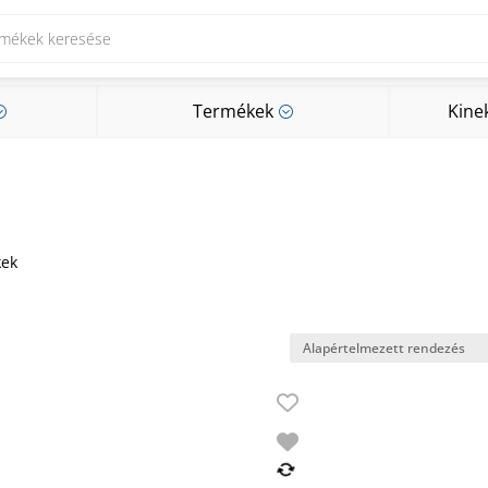
Termékek
Kine
;
;
Termékek
Kine
;
;
kek