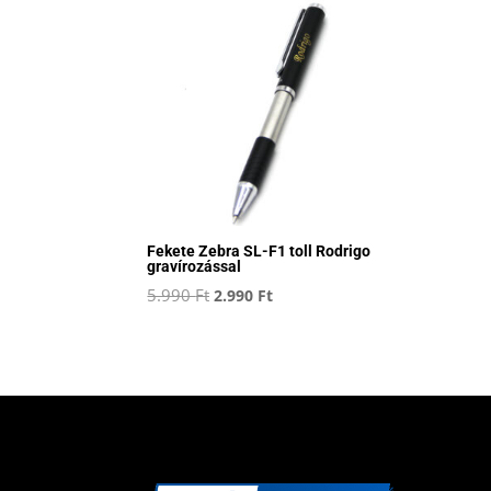
Fekete Zebra SL-F1 toll Rodrigo
gravírozással
Original
Current
5.990
Ft
2.990
Ft
price
price
was:
is:
5.990 Ft.
2.990 Ft.