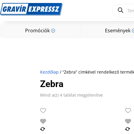
Products
search
Promóciók
Események
;
Promóciók
Események
;
Kezdőlap
/ “Zebra” címkével rendelkező termé
Zebra
Mind a(z) 4 találat megjelenítve