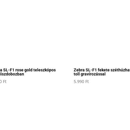
a SL-F1 rose gold teleszkópos
Zebra SL-F1 fekete széthúzha
 díszdobozban
toll gravírozással
90
Ft
5.990
Ft