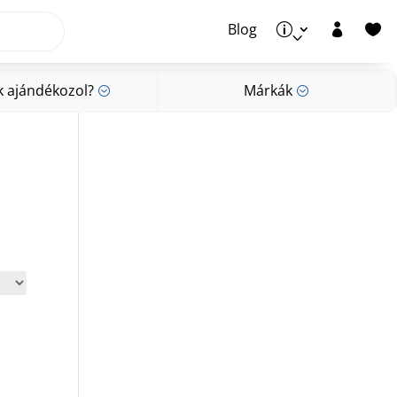
Blog
p


k ajándékozol?
Márkák
;
;
k ajándékozol?
Márkák
;
;