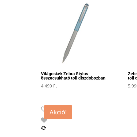
Világoskék Zebra Stylus
Zebr
összecsukható toll díszdobozban
toll
4.490
Ft
5.9
Akció!