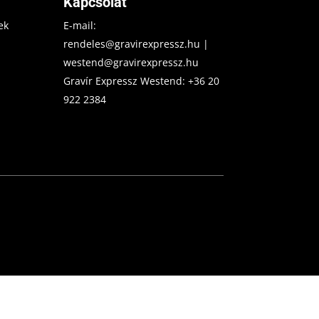
Kapcsolat
ek
E-mail:
rendeles@gravirexpressz.hu
|
westend@gravirexpressz.hu
Gravír Expressz Westend:
+36 20
922 2384