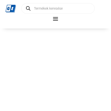
Products
search