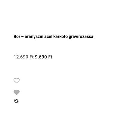
Bőr – aranyszín acél karkötő gravírozással
Original
Current
12.690
Ft
9.690
Ft
price
price
was:
is:
12.690 Ft.
9.690 Ft.