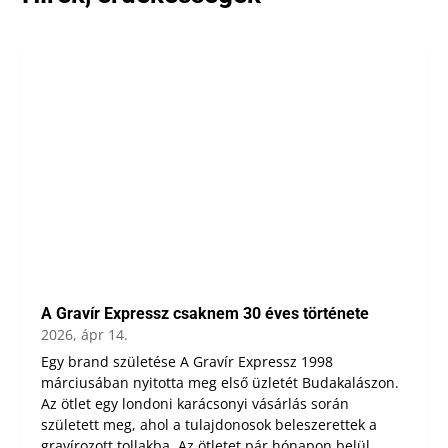
A Gravír Expressz csaknem 30 éves története
2026, ápr 14.
Egy brand születése A Gravír Expressz 1998
márciusában nyitotta meg első üzletét Budakalászon.
Az ötlet egy londoni karácsonyi vásárlás során
született meg, ahol a tulajdonosok beleszerettek a
gravírozott tollakba. Az ötletet pár hónapon belül