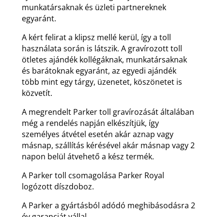
munkatársaknak és üzleti partnereknek
egyaránt.
A kért felirat a klipsz mellé kerül, így a toll
használata során is látszik. A gravírozott toll
ötletes ajándék kollégáknak, munkatársaknak
és barátoknak egyaránt, az egyedi ajándék
több mint egy tárgy, üzenetet, köszönetet is
közvetít.
A megrendelt Parker toll gravírozását általában
még a rendelés napján elkészítjük, így
személyes átvétel esetén akár aznap vagy
másnap, szállítás kérésével akár másnap vagy 2
napon belül átvehető a kész termék.
A Parker toll csomagolása Parker Royal
logózott díszdoboz.
A Parker a gyártásból adódó meghibásodásra 2
év garanciát vállal.