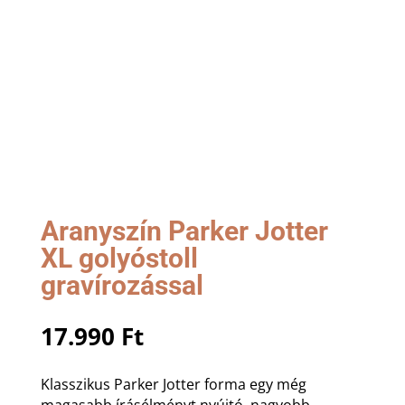
Aranyszín Parker Jotter
XL golyóstoll
gravírozással
17.990
Ft
Klasszikus Parker Jotter forma egy még
magasabb írásélményt nyújtó, nagyobb