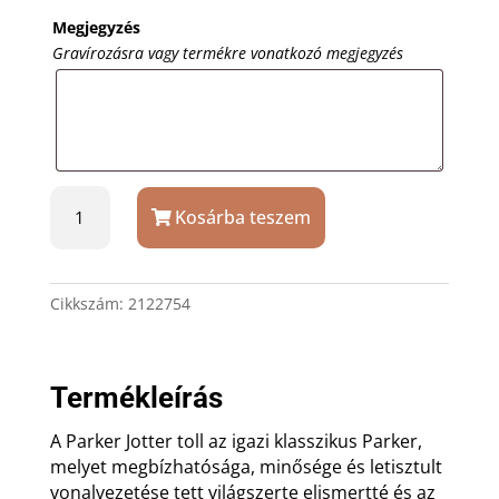
Megjegyzés
Gravírozásra vagy termékre vonatkozó megjegyzés
Aranyszín
Kosárba teszem
Parker
Jotter
XL
golyóstoll
Cikkszám:
2122754
gravírozással
mennyiség
Termékleírás
A Parker Jotter toll az igazi klasszikus Parker,
melyet megbízhatósága, minősége és letisztult
vonalvezetése tett világszerte elismertté és az