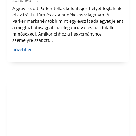
2026, febr 4.
A gravírozott Parker tollak különleges helyet foglalnak
el az íráskultúra és az ajándékozás világában. A
Parker márkanév több mint egy évszázada egyet jelent
a megbízhatósággal, az eleganciával és az időtálló
minőséggel. Amikor ehhez a hagyományhoz
személyre szabott...
bővebben