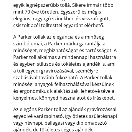
egyik legnépszerűbb tollá. Sikere immár több
mint 70 éve töretlen. Egyszerű és mégis
elegáns, ragyogó színekben és visszafogott,
csiszolt acél tolltesttel egyaránt elérhető.
A Parker tollak az elegancia és a minőség
szimbólumai, a Parker márka garantálja a
minőséget, megbízhatóságot és tartósságot. A
Parker toll alkalmas a mindennapi használatra
és egyben stílusos és tökéletes ajándék is, ami
a toll egyedi gravírozásával, személyre
szabásával tovább fokozható. A Parker tollak
minőségi anyagok felhasználásával készülnek
és ergonomikus kialakításúak, lehetővé téve a
kényelmes, könnyed használatot és írásképet.
Az elegáns Parker toll az ajándék gravírozással
egyedivé varázsolható, így ötletes születésnapi
vagy névnapi, ballagási vagy diplomaosztó
ajándék, de tökéletes céges ajándék