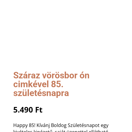
Száraz vörösbor ón
cimkével 85.
születésnapra
5.490
Ft
Happy 85! Kívánj Boldog Születésnapot egy
kivételes kinézetű, saját üzenettel ellátható