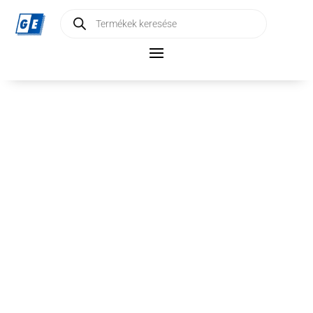
Products
search