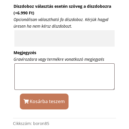
Díszdoboz választás esetén szöveg a díszdobozra
(+
6.990
Ft
)
Opcionálisan választható fa díszdoboz. Kérjük hagyd
üresen ha nem kérsz díszdobozt.
Megjegyzés
Gravírozásra vagy termékre vonatkozó megjegyzés
Kosárba teszem
Száraz
vörösbor
ón
Cikkszám:
boron85
cimkével