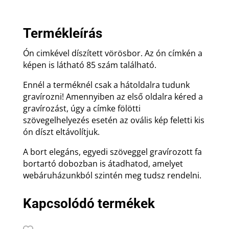
85.
születésnapra
mennyiség
Termékleírás
Ón cimkével díszített vörösbor. Az ón címkén a
képen is látható 85 szám található.
Ennél a terméknél csak a hátoldalra tudunk
gravírozni! Amennyiben az első oldalra kéred a
gravírozást, úgy a címke fölötti
szövegelhelyezés esetén az ovális kép feletti kis
ón díszt eltávolítjuk.
A bort elegáns, egyedi szöveggel gravírozott fa
bortartó dobozban is átadhatod, amelyet
webáruházunkból szintén meg tudsz rendelni.
Kapcsolódó termékek