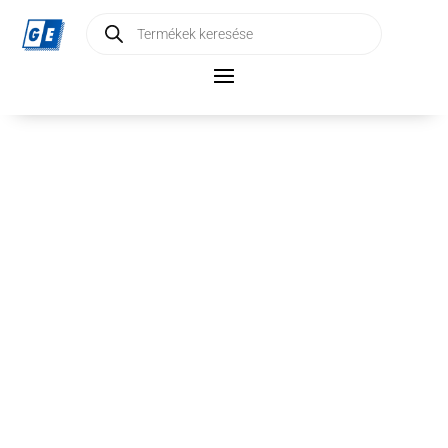
Products
search