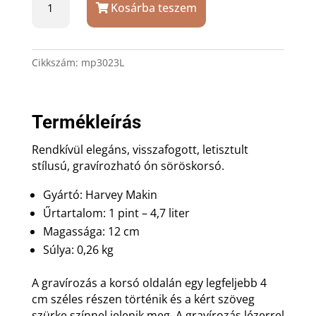
Kosárba teszem
Makin
ón
söröskorsó
ajándék
Cikkszám:
mp3023L
gravírozással
mennyiség
Termékleírás
Rendkívül elegáns, visszafogott, letisztult
stílusú, gravírozható ón söröskorsó.
Gyártó: Harvey Makin
Űrtartalom: 1 pint – 4,7 liter
Magassága: 12 cm
Súlya: 0,26 kg
A gravírozás a korsó oldalán egy legfeljebb 4
cm széles részen történik és a kért szöveg
szürke színnel jelenik meg. A gravírozás lézerrel