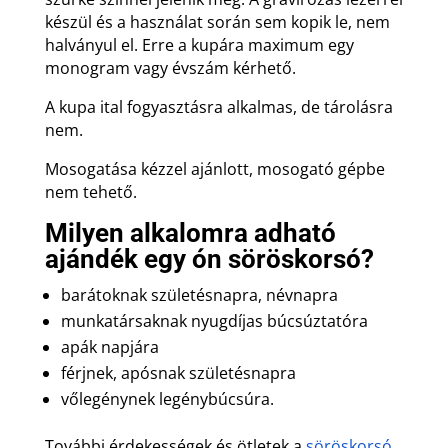
készül és a használat során sem kopik le, nem
halványul el. Erre a kupára maximum egy
monogram vagy évszám kérhető.
A kupa ital fogyasztásra alkalmas, de tárolásra
nem.
Mosogatása kézzel ajánlott, mosogató gépbe
nem tehető.
Milyen alkalomra adható
ajándék egy ón söröskorsó?
barátoknak születésnapra, névnapra
munkatársaknak nyugdíjas búcsúztatóra
apák napjára
férjnek, apósnak születésnapra
vőlegénynek legénybúcsúra.
További érdekességek és ötletek a
söröskorsó