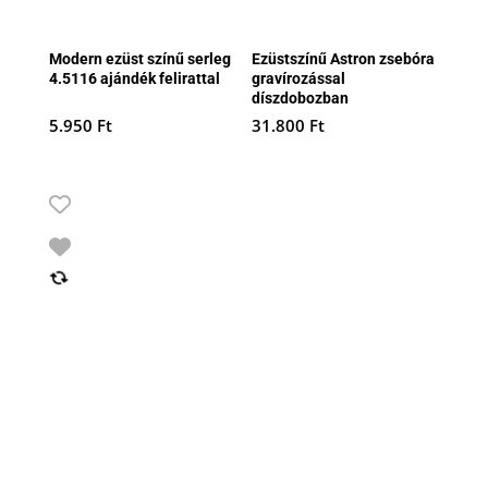
Modern ezüst színű serleg
Ezüstszínű Astron zsebóra
4.5116 ajándék felirattal
gravírozással
díszdobozban
5.950
Ft
31.800
Ft