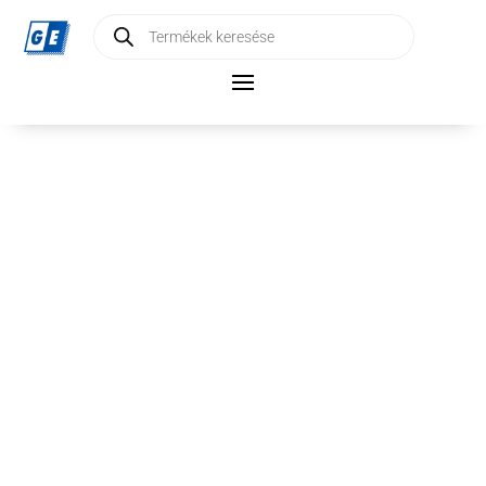
Products
search