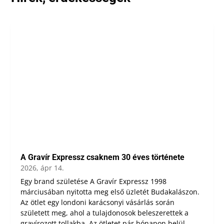
A Gravír Expressz csaknem 30 éves története
2026, ápr 14.
Egy brand születése A Gravír Expressz 1998
márciusában nyitotta meg első üzletét Budakalászon.
Az ötlet egy londoni karácsonyi vásárlás során
született meg, ahol a tulajdonosok beleszerettek a
gravírozott tollakba. Az ötletet pár hónapon belül