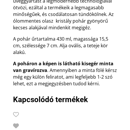
üveggyártást a legmodernebb technológiával
ötvözi, ezáltal a termékeik a legmagasabb
minőségűek, és csodálatosan tündökölnek. Az
ólommentes olasz kristály pohár gyönyörű
kecses alakjával mindenkit megigéz.
A pohár űrtartalma 430 ml, magassága 15,5
cm, szélessége 7 cm. Alja ovális, a teteje kör
alakú.
A poháron a képen is látható kisegér minta
van gravírozva
. Amennyiben a minta fölé kérsz
még egy külön feliratot, ami legfeljebb 1-2 szó
lehet, ezt a megjegyzésben tudod kérni.
Kapcsolódó termékek