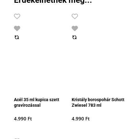
Érdekelhetnek még...
Acél 35 ml kupica szett
Kristály borospohár Schott
gravírozással
Zwiesel 783 ml
4.990
Ft
4.990
Ft