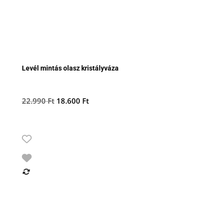
Levél mintás olasz kristályváza
Original
Current
22.990
Ft
18.600
Ft
price
price
was:
is:
22.990 Ft.
18.600 Ft.