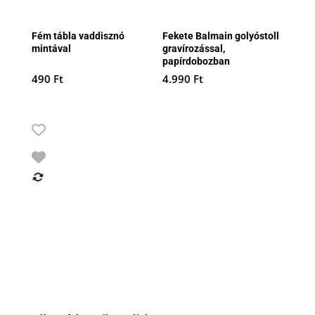
Fém tábla vaddisznó
Fekete Balmain golyóstoll
mintával
gravírozással,
papírdobozban
490
Ft
4.990
Ft