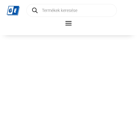
Products
search