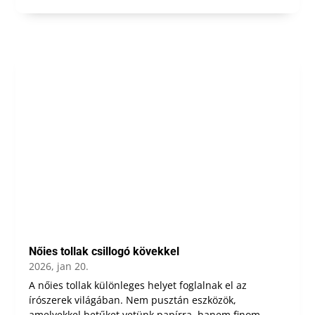
Nőies tollak csillogó kövekkel
2026, jan 20.
A nőies tollak különleges helyet foglalnak el az
írószerek világában. Nem pusztán eszközök,
amelyekkel betűket vetünk papírra, hanem finom