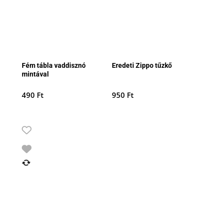
Fém tábla vaddisznó
Eredeti Zippo tűzkő
mintával
490
Ft
950
Ft