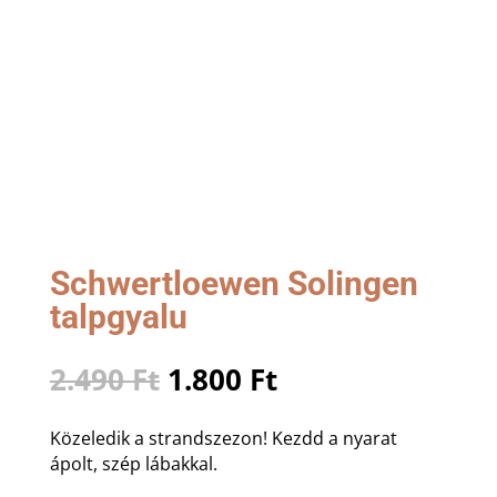
Schwertloewen Solingen
talpgyalu
Original
Current
2.490
Ft
1.800
Ft
price
price
was:
is:
Közeledik a strandszezon! Kezdd a nyarat
2.490 Ft.
1.800 Ft.
ápolt, szép lábakkal.