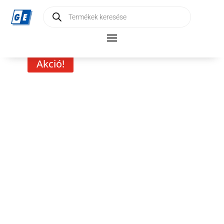
Products
search
Akció!