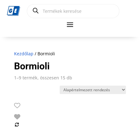
Products
search
Kezdőlap
/ Bormioli
Bormioli
1–9 termék, összesen 15 db