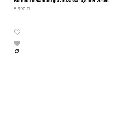
Bormioli dekantáló gravírozással 0,5 liter 20 cm
5.990
Ft