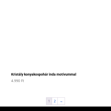
Kristály konyakospohár inda motívummal
4.990
Ft
1
2
→