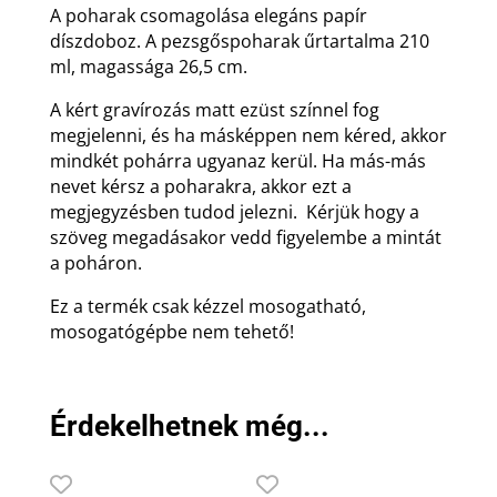
A poharak csomagolása elegáns papír
díszdoboz. A pezsgőspoharak űrtartalma 210
ml, magassága 26,5 cm.
A kért gravírozás matt ezüst színnel fog
megjelenni, és ha másképpen nem kéred, akkor
mindkét pohárra ugyanaz kerül. Ha más-más
nevet kérsz a poharakra, akkor ezt a
megjegyzésben tudod jelezni. Kérjük hogy a
szöveg megadásakor vedd figyelembe a mintát
a poháron.
Ez a termék csak kézzel mosogatható,
mosogatógépbe nem tehető!
Érdekelhetnek még...