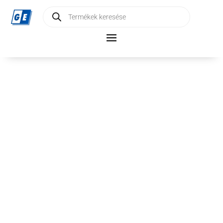
Products
search