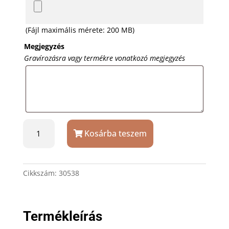
(Fájl maximális mérete: 200 MB)
Megjegyzés
Gravírozásra vagy termékre vonatkozó megjegyzés
Köves
Kosárba teszem
pezsgős
pohár
szett
dobozban
Cikkszám:
30538
gravírozással
mennyiség
Termékleírás