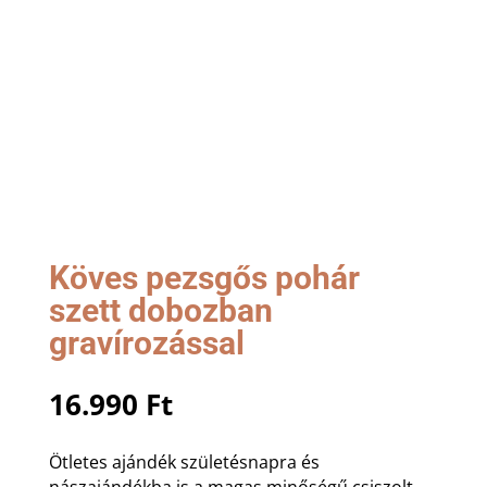
Köves pezsgős pohár
szett dobozban
gravírozással
16.990
Ft
Ötletes ajándék születésnapra és
nászajándékba is a magas minőségű csiszolt