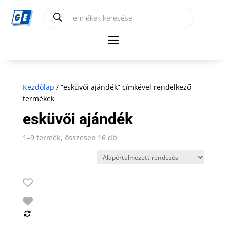
Products
search
Kezdőlap
/ “esküvői ajándék” címkével rendelkező
termékek
esküvői ajándék
1–9 termék, összesen 16 db