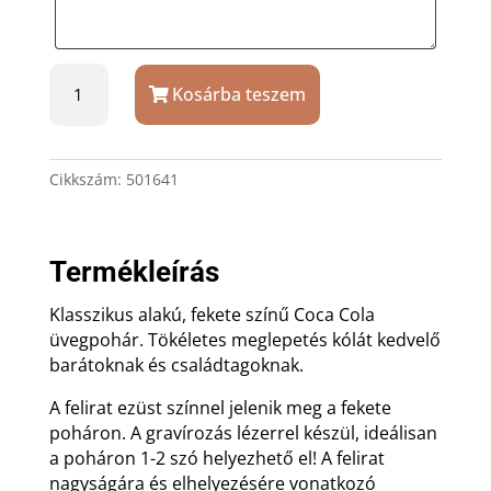
Fekete
Kosárba teszem
Coca
Cola
üvegpohár
ajándék
Cikkszám:
501641
gravírozással
mennyiség
Termékleírás
Klasszikus alakú, fekete színű Coca Cola
üvegpohár. Tökéletes meglepetés kólát kedvelő
barátoknak és családtagoknak.
A felirat ezüst színnel jelenik meg a fekete
poháron. A gravírozás lézerrel készül, ideálisan
a poháron 1-2 szó helyezhető el! A felirat
nagyságára és elhelyezésére vonatkozó