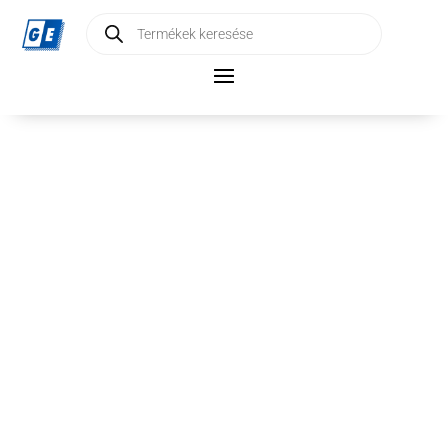
Products
search