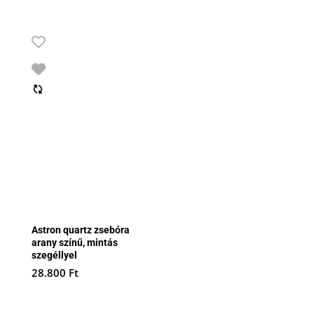
Astron quartz zsebóra
arany színű, mintás
szegéllyel
28.800
Ft