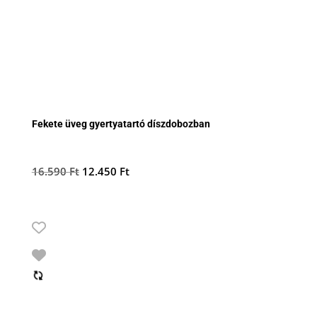
Fekete üveg gyertyatartó díszdobozban
Original
Current
16.590
Ft
12.450
Ft
price
price
was:
is:
16.590 Ft.
12.450 Ft.