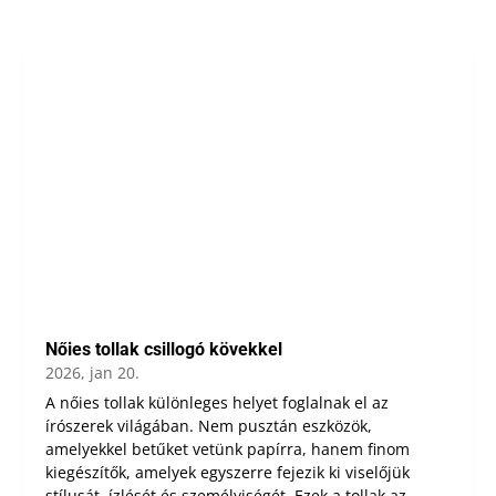
Nőies tollak csillogó kövekkel
2026, jan 20.
A nőies tollak különleges helyet foglalnak el az
írószerek világában. Nem pusztán eszközök,
amelyekkel betűket vetünk papírra, hanem finom
kiegészítők, amelyek egyszerre fejezik ki viselőjük
stílusát, ízlését és személyiségét. Ezek a tollak az