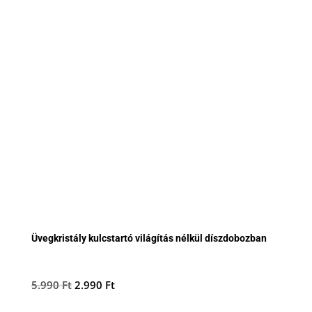
Üvegkristály kulcstartó világítás nélkül díszdobozban
Original
Current
5.990
Ft
2.990
Ft
price
price