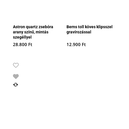
Astron quartz zsebóra
Berns toll köves klipsszel
arany színű, mintás
gravírozással
szegéllyel
28.800
Ft
12.900
Ft