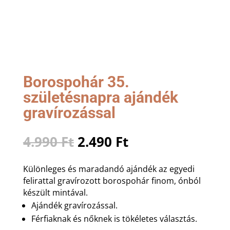
Borospohár 35.
születésnapra ajándék
gravírozással
Original
Current
4.990
Ft
2.490
Ft
price
price
was:
is:
Különleges és maradandó ajándék az egyedi
4.990 Ft.
2.490 Ft.
felirattal gravírozott borospohár finom, ónból
készült mintával.
Ajándék gravírozással.
Férfiaknak és nőknek is tökéletes választás.