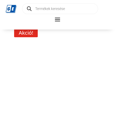
Products
search
Akció!