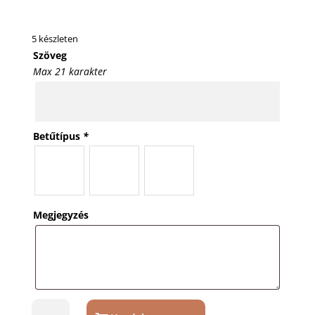
5 készleten
Szöveg
Max 21 karakter
Betűtípus
*
Megjegyzés
Borospohár