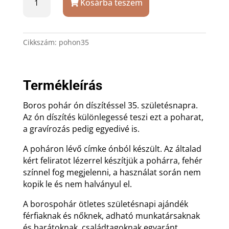
Kosárba teszem
35.
születésnapra
ajándék
gravírozással
Cikkszám:
pohon35
mennyiség
Termékleírás
Boros pohár ón díszítéssel 35. születésnapra.
Az ón díszítés különlegessé teszi ezt a poharat,
a gravírozás pedig egyedivé is.
A poháron lévő címke ónból készült. Az általad
kért feliratot lézerrel készítjük a pohárra, fehér
színnel fog megjelenni, a használat során nem
kopik le és nem halványul el.
A borospohár ötletes születésnapi ajándék
férfiaknak és nőknek, adható munkatársaknak
és barátoknak, családtagoknak egyaránt.