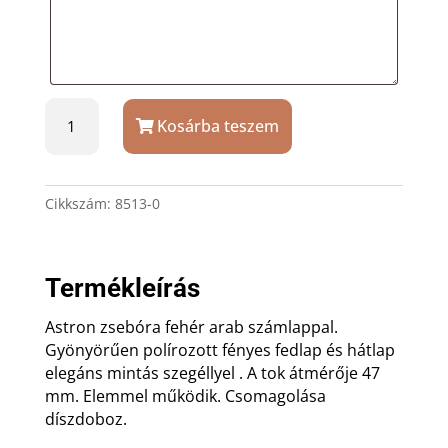
Astron
Kosárba teszem
ezüstszín
zsebóra
ezüst
mintás
Cikkszám:
8513-0
széllel
gravírozással
mennyiség
Termékleírás
Astron zsebóra fehér arab számlappal.
Gyönyörűen polírozott fényes fedlap és hátlap
elegáns mintás szegéllyel . A tok átmérője 47
mm. Elemmel működik. Csomagolása
díszdoboz.