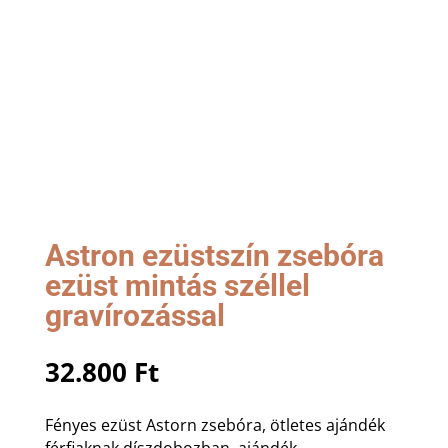
Astron ezüstszín zsebóra
ezüst mintás széllel
gravírozással
32.800
Ft
Fényes ezüst Astorn zsebóra, ötletes ajándék
férfiaknak díszdobozban, ajándék