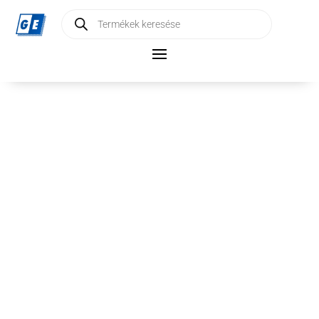
Products
search