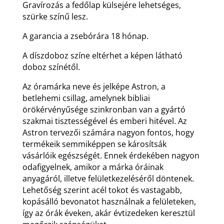
Gravírozás a fedőlap külsejére lehetséges,
szürke színű lesz.
A garancia a zsebórára 18 hónap.
A díszdoboz színe eltérhet a képen látható
doboz színétől.
Az óramárka neve és jelképe Astron, a
betlehemi csillag, amelynek bibliai
örökérvényűsége szinkronban van a gyártó
szakmai tisztességével és emberi hitével. Az
Astron tervezői számára nagyon fontos, hogy
termékeik semmiképpen se károsítsák
vásárlóik egészségét. Ennek érdekében nagyon
odafigyelnek, amikor a márka óráinak
anyagáról, illetve felületkezeléséről döntenek.
Lehetőség szerint acél tokot és vastagabb,
kopásálló bevonatot használnak a felületeken,
így az órák éveken, akár évtizedeken keresztül