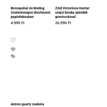
Borospohár ón Boldog
Zöld Victorinox Hunter
Születésnapot díszítéssel,
svájci bicska ajándék
papírdobozban
gravírozással
4.990
Ft
26.990
Ft
Astron quartz zsebóra