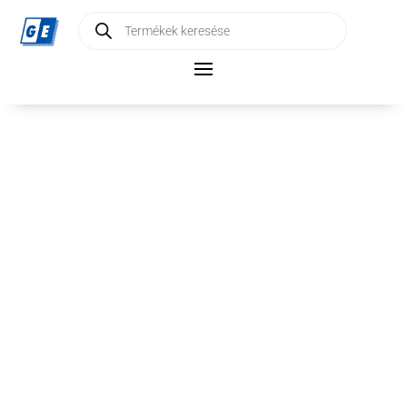
Products
search