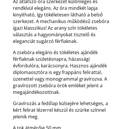
Az átlátszó óra szerkezet különleges és
rendkívül elegáns. Az óra mindkét lapja
kinyitható, így tökéletesen látható a belső
szerkezet. A mechanikus működésű zsebóra
igazi klasszikus! Az arany szín tökéletes
választás a hagyományokat tisztelő és
eleganciát sugárzó férfiaknak.
A zsebóra elegáns és tökéletes ajándék
férfiaknak születésnapra, házassági
évfordulóra, karácsonyra. Hasznos ajándék
diplomaosztóra is egy frappáns felirattal,
üzenettel vagy monogrammal gravírozva. A
gravírozott zsebóra örök emléket jelent a
megajándékozottnak.
Gravírozás a fedőlap külsejére lehetséges, a
kért felirat lézerrel készül és szürke színnel
jelenik meg.
A tok átmérője 50 mm.