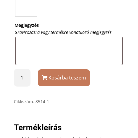
Megjegyzés
Gravírozásra vagy termékre vonatkozó megjegyzés
Aranyszín
Kosárba teszem
Astron
skeleton
mechanikus
zsebóra
Cikkszám:
8514-1
mennyiség
Termékleírás