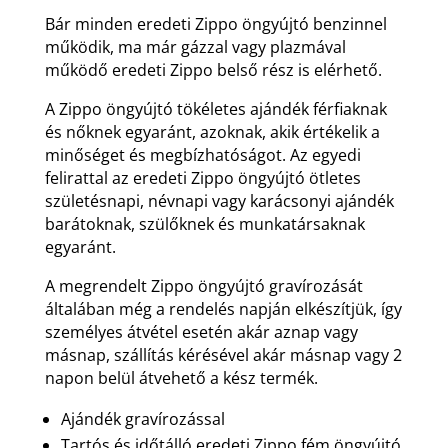
Bár minden eredeti Zippo öngyújtó benzinnel
működik, ma már gázzal vagy plazmával
működő eredeti Zippo belső rész is elérhető.
A Zippo öngyújtó tökéletes ajándék férfiaknak
és nőknek egyaránt, azoknak, akik értékelik a
minőséget és megbízhatóságot. Az egyedi
felirattal az eredeti Zippo öngyújtó ötletes
születésnapi, névnapi vagy karácsonyi ajándék
barátoknak, szülőknek és munkatársaknak
egyaránt.
A megrendelt Zippo öngyújtó gravírozását
általában még a rendelés napján elkészítjük, így
személyes átvétel esetén akár aznap vagy
másnap, szállítás kérésével akár másnap vagy 2
napon belül átvehető a kész termék.
Ajándék gravírozással
Tartós és időtálló eredeti Zippo fém öngyújtó