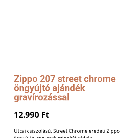
Zippo 207 street chrome
öngyújtó ajándék
gravírozással
12.990
Ft
Utcai csiszolású, Street Chrome eredeti Zippo
öngyújtó, melynek mindkét oldala