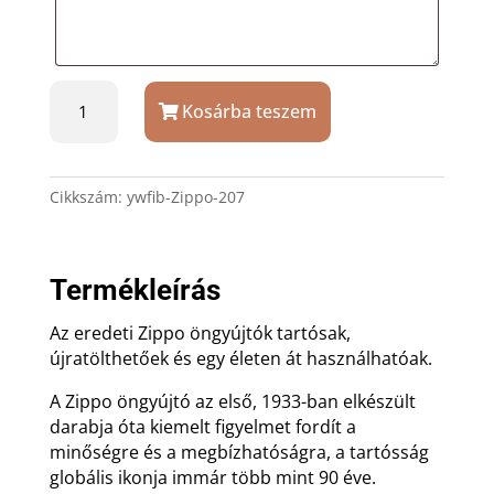
Zippo
Kosárba teszem
207
street
chrome
öngyújtó
Cikkszám:
ywfib-Zippo-207
ajándék
gravírozással
mennyiség
Termékleírás
Az eredeti Zippo öngyújtók tartósak,
újratölthetőek és egy életen át használhatóak.
A Zippo öngyújtó az első, 1933-ban elkészült
darabja óta kiemelt figyelmet fordít a
minőségre és a megbízhatóságra, a tartósság
globális ikonja immár több mint 90 éve.