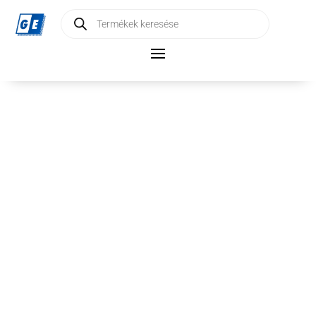
Products
search