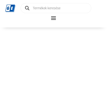
Products
search