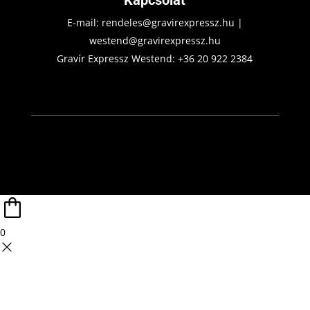
Kapcsolat
E-mail:
rendeles@gravirexpressz.hu
|
westend@gravirexpressz.hu
Gravír Expressz Westend:
+36 20 922 2384
0