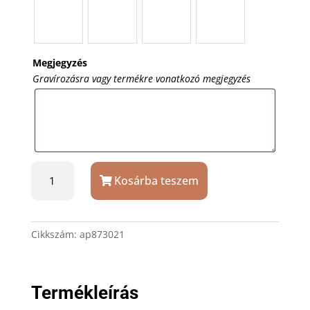
Megjegyzés
Gravírozásra vagy termékre vonatkozó megjegyzés
Négyzet
Kosárba teszem
alakú
sötétszürke
kulcstartó
ajándék
Cikkszám:
ap873021
gravírozással
mennyiség
Termékleírás