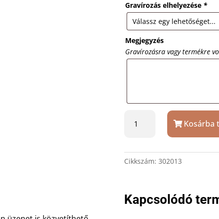
Gravírozás elhelyezése
*
Megjegyzés
Gravírozásra vagy termékre v
Fakanál
Kosárba 
egyedi
felirattal
mennyiség
Cikkszám:
302013
Kapcsolódó ter
n üzenet is közvetíthető.