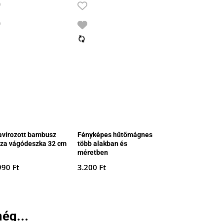
avírozott bambusz
Fényképes hűtőmágnes
zza vágódeszka 32 cm
több alakban és
méretben
990
Ft
3.200
Ft
ég...