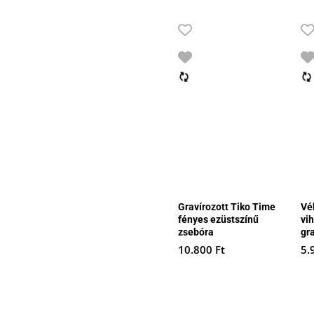
Gravírozott Tiko Time
Vé
fényes ezüstszínű
vi
zsebóra
gr
10.800
Ft
5.