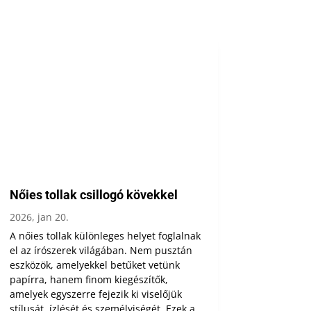
Nőies tollak csillogó kövekkel
2026, jan 20.
A nőies tollak különleges helyet foglalnak
el az írószerek világában. Nem pusztán
eszközök, amelyekkel betűket vetünk
papírra, hanem finom kiegészítők,
amelyek egyszerre fejezik ki viselőjük
stílusát, ízlését és személyiségét. Ezek a