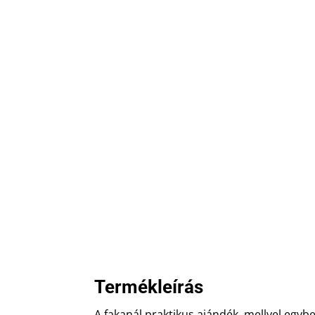
Termékleírás
A fakanál praktikus ajándék, mellyel egybe