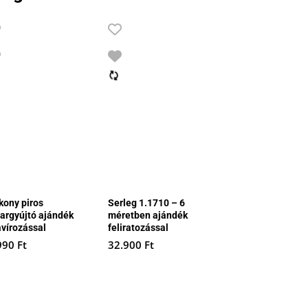
kony piros
Serleg 1.1710 – 6
hargyújtó ajándék
méretben ajándék
avírozással
feliratozással
990
Ft
32.900
Ft