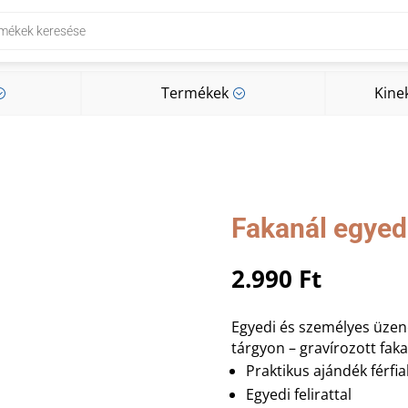
Termékek
Kine
;
;
Termékek
Kine
;
;
Fakanál egyedi 
2.990
Ft
Egyedi és személyes üzen
tárgyon – gravírozott faka
Praktikus ajándék férfi
Egyedi felirattal