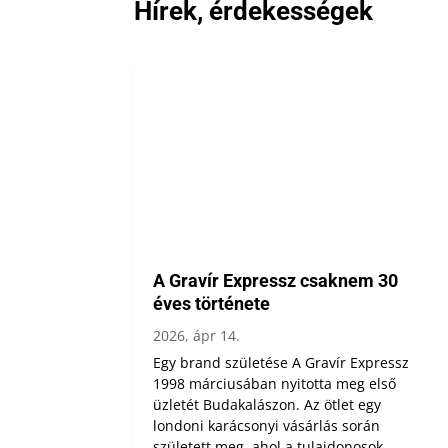
Hírek, érdekességek
A Gravír Expressz csaknem 30
éves története
2026, ápr 14.
Egy brand születése A Gravír Expressz
1998 márciusában nyitotta meg első
üzletét Budakalászon. Az ötlet egy
londoni karácsonyi vásárlás során
született meg, ahol a tulajdonosok