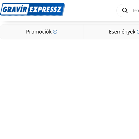
Products
search
Promóciók
Események
;
Promóciók
Események
;