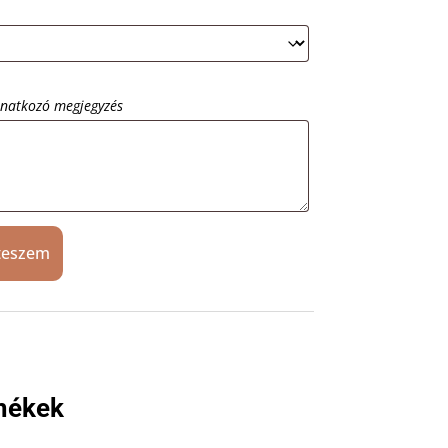
onatkozó megjegyzés
teszem
mékek