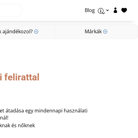
Blog


p
k ajándékozol?
Márkák
;
;
k ajándékozol?
Márkák
;
;
felirattal
et átadása egy mindennapi használati
nál!
aknak és nőknek