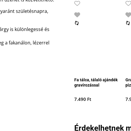
gyaránt születésnapra,
árgy is különlegessé és
g a fakanálon, lézerrel
Fa tálca, tálaló ajándék
Gr
gravírozással
pi
7.490
Ft
7.
Érdekelhetnek m