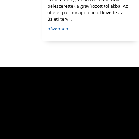
beleszerettek a gravírozott tollakba. Az
ötletet pár hónapon belül követte az
üzleti terv...
bővebben