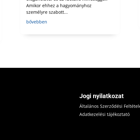
Amikor ehhez a hagyományhoz
személyre szabott...
bővebben
Jogi nyilatkozat
Általános Szerződési Feltétel
Adatkezelési tájékoztató