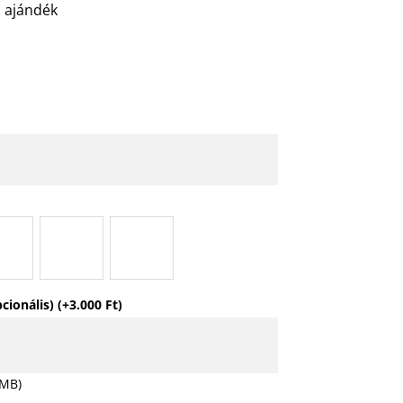
 ajándék
pcionális)
(+
3.000
Ft
)
 MB)