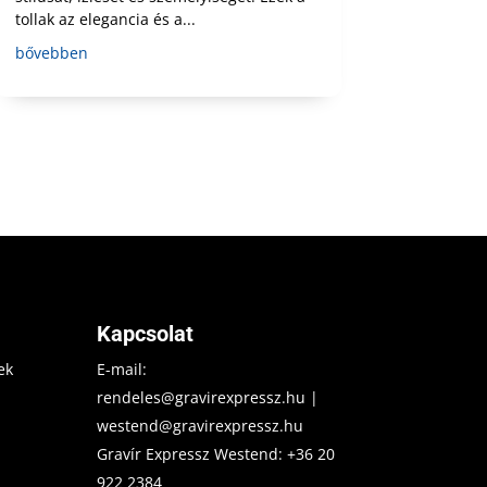
tollak az elegancia és a...
bővebben
Kapcsolat
ek
E-mail:
rendeles@gravirexpressz.hu
|
westend@gravirexpressz.hu
Gravír Expressz Westend:
+36 20
922 2384