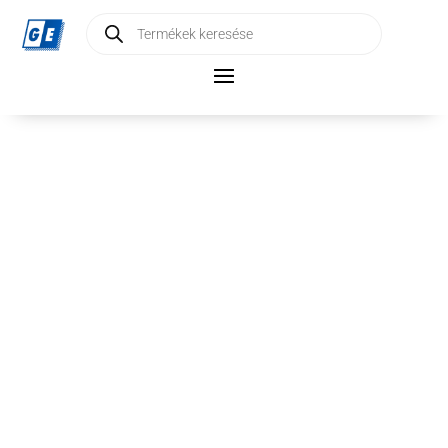
Products
search