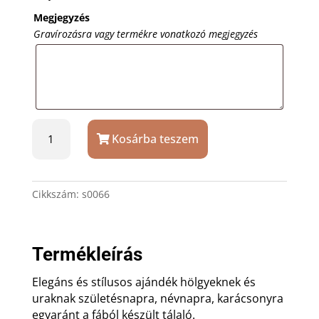
Megjegyzés
Gravírozásra vagy termékre vonatkozó megjegyzés
Bambusz
Kosárba teszem
tálaló
16x16
cm
ajándék
Cikkszám:
s0066
gravírozással
mennyiség
Termékleírás
Elegáns és stílusos ajándék hölgyeknek és
uraknak születésnapra, névnapra, karácsonyra
egyaránt a fából készült tálaló.