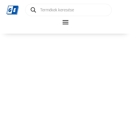
Products
search