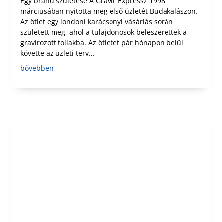
Egy brand születése A Gravír Expressz 1998
márciusában nyitotta meg első üzletét Budakalászon.
Az ötlet egy londoni karácsonyi vásárlás során
született meg, ahol a tulajdonosok beleszerettek a
gravírozott tollakba. Az ötletet pár hónapon belül
követte az üzleti terv...
bővebben