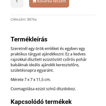
Kosárba teszem
pohár
babáknak
gravírozással
mennyiség
Cikkszám:
8876a
Termékleírás
Szeretnél egy örök emléket és egyben egy
praktikus tárgyat ajándékozni: Ez a kedves
rajzokkal díszített ezüstözött csőrös pohár
babáknak ideális ajándék keresztelőre,
születésnapra egyaránt.
Mérete 7 x 7 x 11,5 cm.
Csomagolása ezüst színű díszdoboz.
Kapcsolódó termékek