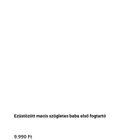
Ezüstözött macis szögletes baba első fogtartó
9.990
Ft