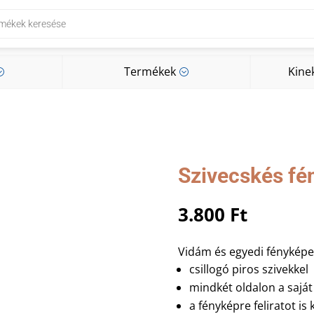
Termékek
Kine
;
;
Termékek
Kine
;
;
Szivecskés f
3.800
Ft
Vidám és egyedi fényképe
csillogó piros szivekkel
mindkét oldalon a saját
a fényképre feliratot is 