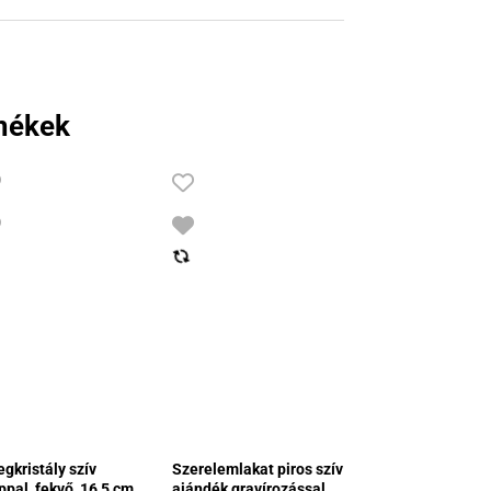
mékek
gkristály szív
Szerelemlakat piros szív
ppal, fekvő, 16,5 cm,
ajándék gravírozással