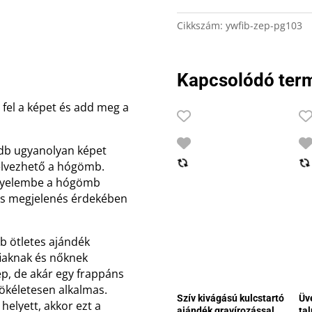
mennyiség
Cikkszám:
ywfib-zep-pg103
Kapcsolódó ter
fel a képet és add meg a
db ugyanolyan képet
 élvezhető a hógömb.
figyelembe a hógömb
lis megjelenés érdekében
b ötletes ajándék
fiaknak és nőknek
ép, de akár egy frappáns
tökéletesen alkalmas.
Szív kivágású kulcstartó
Üve
helyett, akkor ezt a
ajándék gravírozással
tal