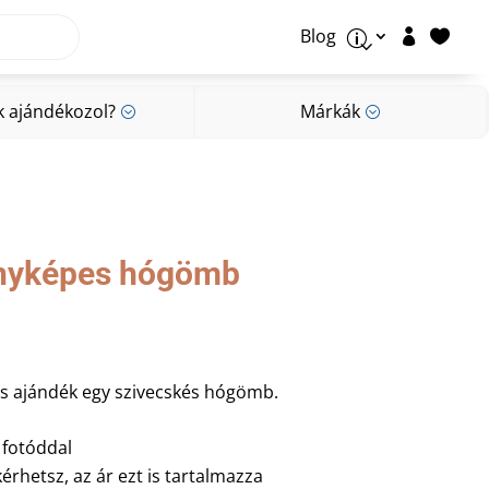
Blog


p
k ajándékozol?
Márkák
;
;
k ajándékozol?
Márkák
;
;
ényképes hógömb
s ajándék egy szivecskés hógömb.
 fotóddal
kérhetsz, az ár ezt is tartalmazza