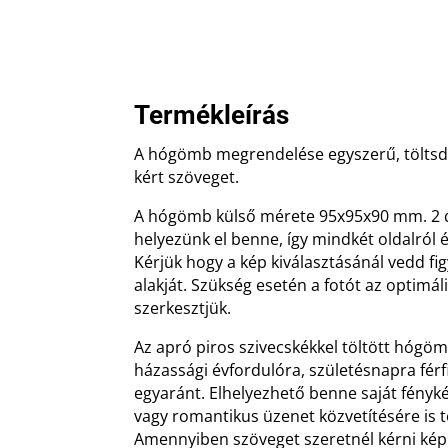
Termékleírás
A hógömb megrendelése egyszerű, töltsd 
kért szöveget.
A hógömb külső mérete 95x95x90 mm. 2 
helyezünk el benne, így mindkét oldalról
Kérjük hogy a kép kiválasztásánál vedd 
alakját. Szükség esetén a fotót az optimá
szerkesztjük.
Az apró piros szivecskékkel töltött hógöm
házassági évfordulóra, születésnapra fér
egyaránt. Elhelyezhető benne saját fényk
vagy romantikus üzenet közvetítésére is 
Amennyiben szöveget szeretnél kérni kép 