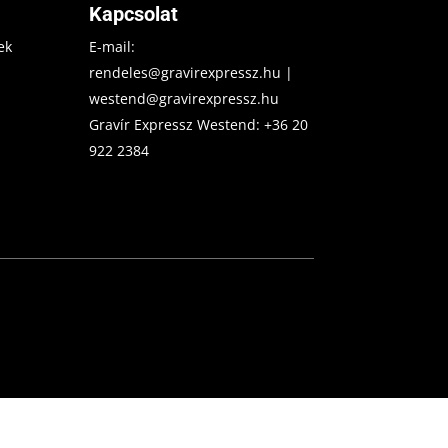
Kapcsolat
ek
E-mail:
rendeles@gravirexpressz.hu
|
westend@gravirexpressz.hu
Gravír Expressz Westend:
+36 20
922 2384