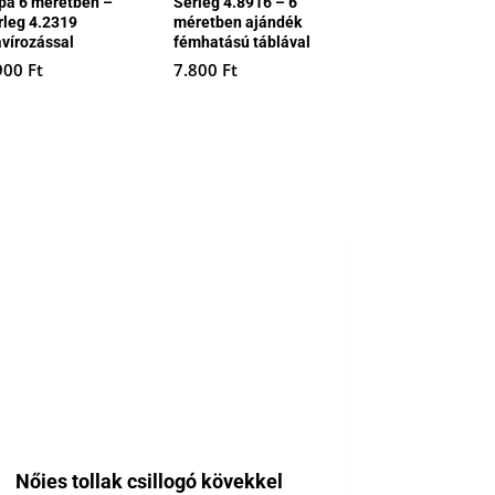
pa 6 méretben –
Serleg 4.8916 – 6
rleg 4.2319
méretben ajándék
avírozással
fémhatású táblával
900
Ft
7.800
Ft
Nőies tollak csillogó kövekkel