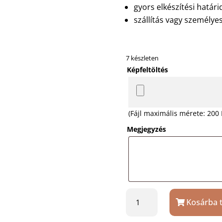
gyors elkészítési határi
szállítás vagy személyes
7 készleten
Képfeltöltés
(Fájl maximális mérete: 200
Megjegyzés
Szivecskés
Kosárba 
fényképes
hógömb