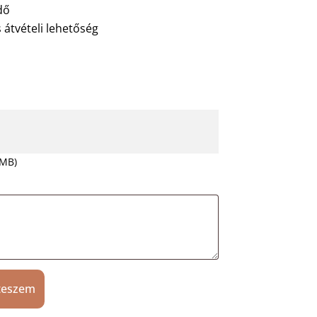
dő
 átvételi lehetőség
 MB)
teszem