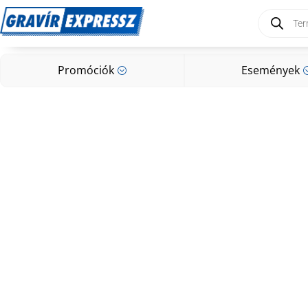
Products
search
Promóciók
Események
;
Promóciók
Események
;