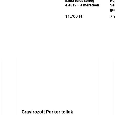
Ezüst füles serleg
Ku
4.4819 – 4 méretben
Se
gr
11.700
Ft
7.
Gravírozott Parker tollak