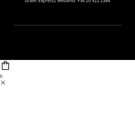
Gravír Expressz Westend:
+36 20 922 2384
0