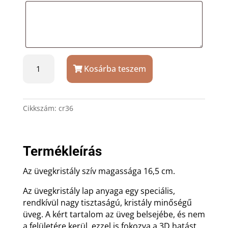
Üvegkristály
Kosárba teszem
szív
talppal,
fekvő,
16,5
Cikkszám:
cr36
cm,
díszdobozban
mennyiség
Termékleírás
Az üvegkristály szív magassága 16,5 cm.
Az üvegkristály lap anyaga egy speciális,
rendkívül nagy tisztaságú, kristály minőségű
üveg. A kért tartalom az üveg belsejébe, és nem
a felületére kerül, ezzel is fokozva a 3D hatást.