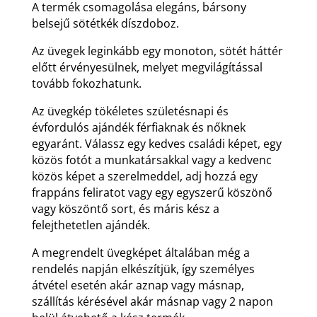
A termék csomagolása elegáns, bársony
belsejű sötétkék díszdoboz.
Az üvegek leginkább egy monoton, sötét háttér
előtt érvényesülnek, melyet megvilágítással
tovább fokozhatunk.
Az üvegkép tökéletes születésnapi és
évfordulós ajándék férfiaknak és nőknek
egyaránt. Válassz egy kedves családi képet, egy
közös fotót a munkatársakkal vagy a kedvenc
közös képet a szerelmeddel, adj hozzá egy
frappáns feliratot vagy egy egyszerű köszönő
vagy köszöntő sort, és máris kész a
felejthetetlen ajándék.
A megrendelt üvegképet általában még a
rendelés napján elkészítjük, így személyes
átvétel esetén akár aznap vagy másnap,
szállítás kérésével akár másnap vagy 2 napon