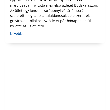
Egy brand születése A Gravír Expressz 1998
márciusában nyitotta meg első üzletét Budakalászon.
Az ötlet egy londoni karácsonyi vásárlás során
született meg, ahol a tulajdonosok beleszerettek a
gravírozott tollakba. Az ötletet pár hónapon belül
követte az üzleti terv...
bővebben