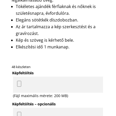
Tökéletes ajándék férfiaknak és nőknek is
születésnapra, évfordulóra.
Elegáns sötétkék díszdobozban.
Az ár tartalmazza a kép szerkesztést és a
gravírozást.
Kép és szöveg is kérhető bele.
Elkészítési idő 1 munkanap.
48 készleten
Képfeltöltés
(Fájl maximális mérete: 200 MB)
Képfeltöltés – opcionális