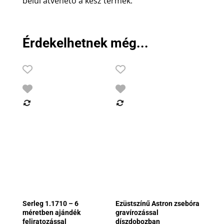
belül átvehető a kész termék.
Érdekelhetnek még...
Serleg 1.1710 – 6
Ezüstszínű Astron zsebóra
méretben ajándék
gravírozással
feliratozással
díszdobozban