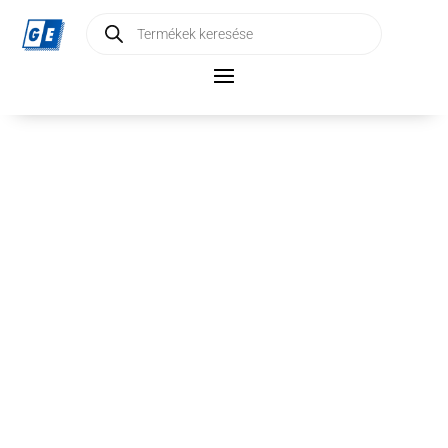
Products
search