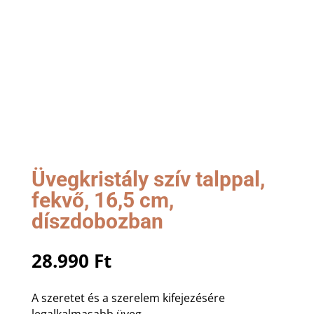
Üvegkristály szív talppal,
fekvő, 16,5 cm,
díszdobozban
28.990
Ft
A szeretet és a szerelem kifejezésére
legalkalmasabb üveg.