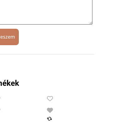
teszem
mékek