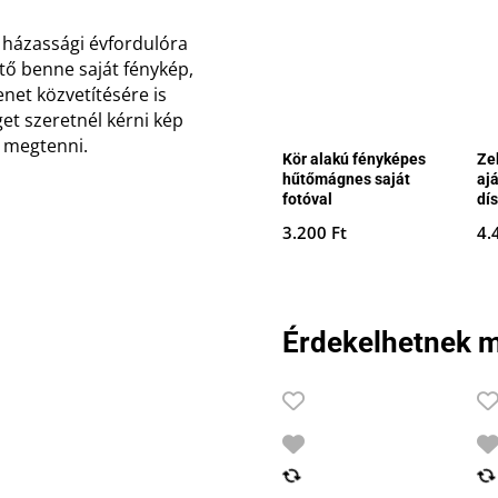
 házassági évfordulóra
tő benne saját fénykép,
net közvetítésére is
et szeretnél kérni kép
d megtenni.
Kör alakú fényképes
Ze
hűtőmágnes saját
aj
fotóval
dí
3.200
Ft
4.
Érdekelhetnek m