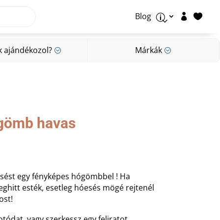
Blog


p
k ajándékozol?
Márkák
;
;
k ajándékozol?
Márkák
;
;
gömb havas
sést egy fényképes hógömbbel ! Ha
eghitt esték, esetleg hóesés mögé rejtenél
ost!
otódat, vagy szerkessz egy feliratot,