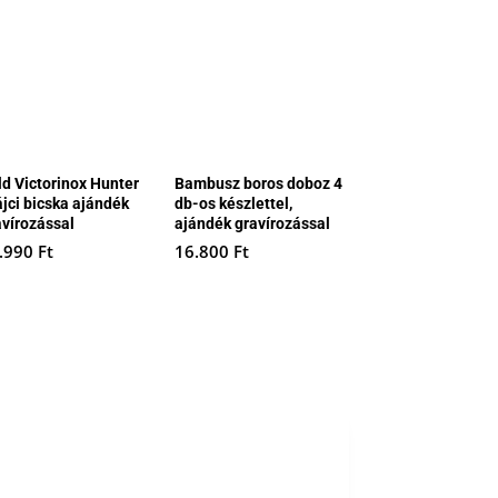
ld Victorinox Hunter
Bambusz boros doboz 4
ájci bicska ajándék
db-os készlettel,
avírozással
ajándék gravírozással
.990
Ft
16.800
Ft