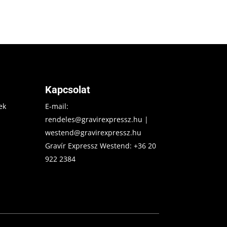
Kapcsolat
ek
E-mail:
rendeles@gravirexpressz.hu
|
westend@gravirexpressz.hu
Gravír Expressz Westend:
+36 20
922 2384