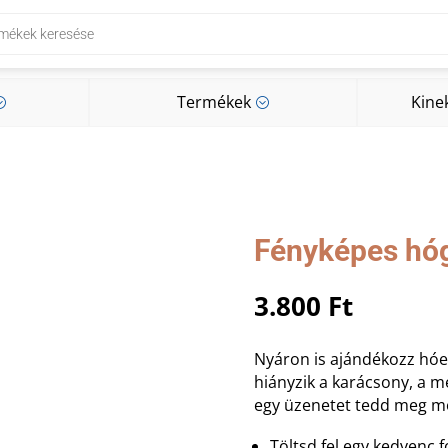
Termékek
Kine
;
;
Termékek
Kine
;
;
Fényképes hó
3.800
Ft
Nyáron is ajándékozz hóe
hiányzik a karácsony, a m
egy üzenetet tedd meg m
Töltsd fel egy kedvenc f