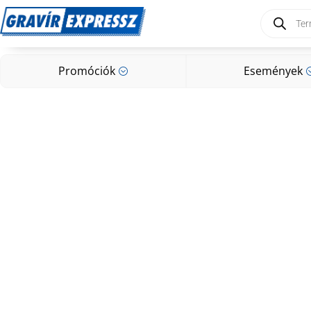
Products
search
Promóciók
Események
;
Promóciók
Események
;