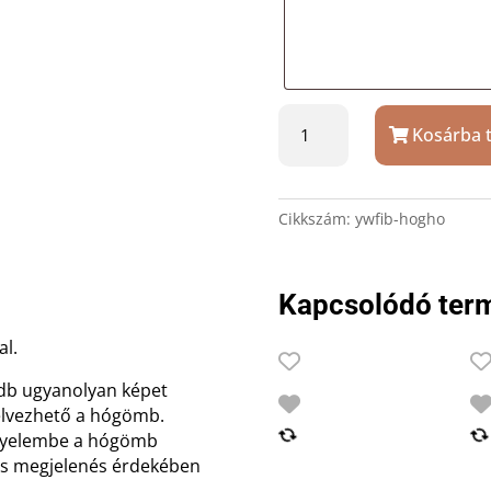
Fényképes
Kosárba 
hógömb
havas
mennyiség
Cikkszám:
ywfib-hogho
Kapcsolódó ter
al.
db ugyanolyan képet
 élvezhető a hógömb.
figyelembe a hógömb
lis megjelenés érdekében