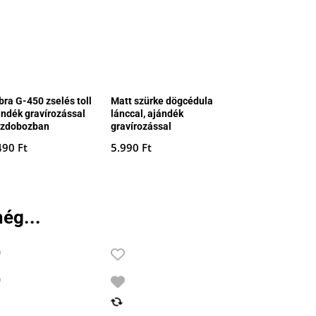
bra G-450 zselés toll
Matt szürke dögcédula
ándék gravírozással
lánccal, ajándék
szdobozban
gravírozással
490
Ft
5.990
Ft
ég...