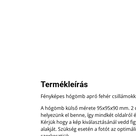
Termékleírás
Fényképes hógömb apró fehér csillámokk
A hógömb külső mérete 95x95x90 mm. 2 
helyezünk el benne, így mindkét oldalról
Kérjük hogy a kép kiválasztásánál vedd 
alakját. Szükség esetén a fotót az optimá
szerkesztjük.