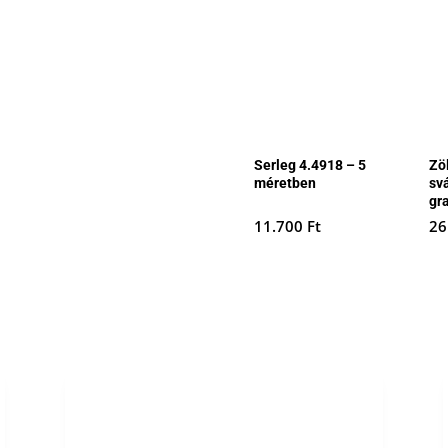
Serleg 4.4918 – 5
Zö
méretben
sv
gr
11.700
Ft
26