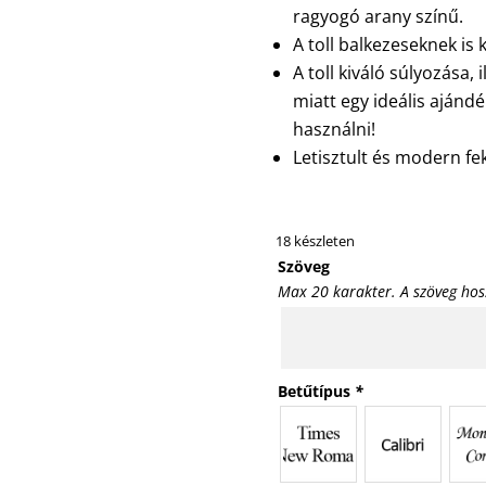
ragyogó arany színű.
A toll balkezeseknek is 
A toll kiváló súlyozása,
miatt egy ideális ajánd
használni!
Letisztult és modern fe
18 készleten
Szöveg
Max 20 karakter. A szöveg hos
Betűtípus
*