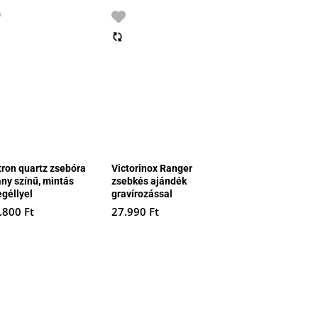
tron quartz zsebóra
Victorinox Ranger
any színű, mintás
zsebkés ajándék
egéllyel
gravírozással
.800
Ft
27.990
Ft