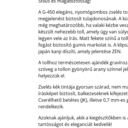
Stílus és magabiztosság!
A G-450 elegáns, nyomógombos zselés tol
megjelenést biztosít tulajdonosának. A kü
még meghatározóbb, ha valaki kézbe veszi 
készült nehezebb toll, amely úgy van súl
legyen vele az írás. Matt fekete színű a to
fogást biztosító gumis markolat is. A kl
japán kanji díszíti, amely jelentése ZEN.
A tollhoz természetesen ajándék gravírozá
szöveg a tollon gyönyörű arany színnel jel
helyezzük el.
Zselés kék tintája gyorsan szárad, nem m
írásképet biztosít, balkezeseknek kifejeze
Cserélhető betétes (JK), illetve 0,7 mm-e
rendelkezik.
Azoknak ajánljuk, akik a kiegészítőkben i
tartósságot és eleganciát kedvelik!