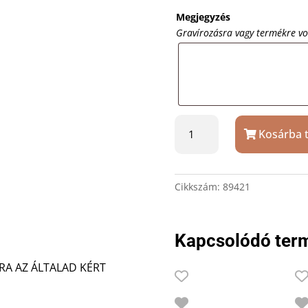
Megjegyzés
Gravírozásra vagy termékre v
Zebra
Kosárba 
G-
450
zselés
toll
Cikkszám:
89421
ajándék
gravírozással
díszdobozban
Kapcsolódó ter
mennyiség
LRA AZ ÁLTALAD KÉRT