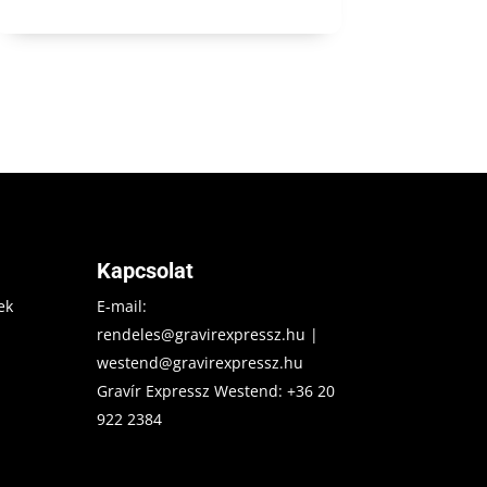
Kapcsolat
ek
E-mail:
rendeles@gravirexpressz.hu
|
westend@gravirexpressz.hu
Gravír Expressz Westend:
+36 20
922 2384