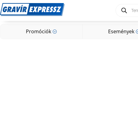
Products
search
Promóciók
Események
;
Promóciók
Események
;