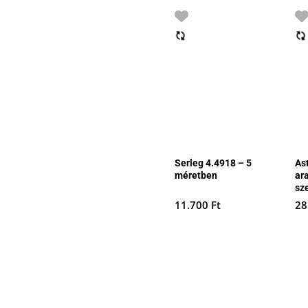
Serleg 4.4918 – 5
As
méretben
ar
sz
11.700
Ft
28