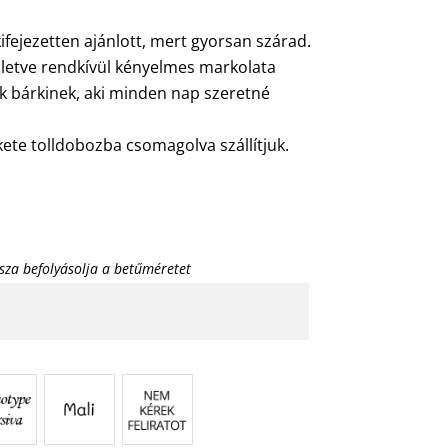
kifejezetten ajánlott, mert gyorsan szárad.
 illetve rendkívül kényelmes markolata
ék bárkinek, aki minden nap szeretné
kete tolldobozba csomagolva szállítjuk.
sza befolyásolja a betűméretet