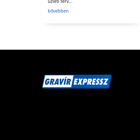
üzleti terv...
bővebben