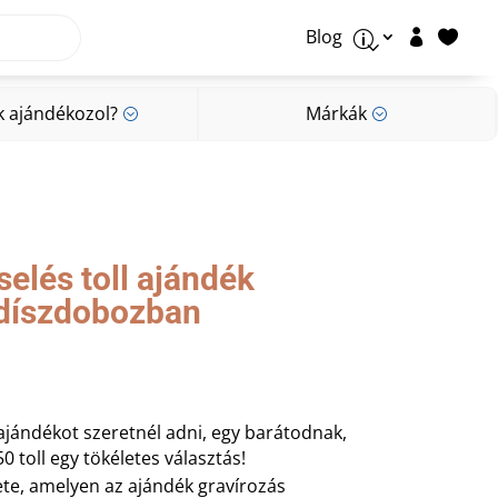
Blog


p
k ajándékozol?
Márkák
;
;
k ajándékozol?
Márkák
;
;
elés toll ajándék
 díszdobozban
ajándékot szeretnél adni, egy barátodnak,
 toll egy tökéletes választás!
ete, amelyen az ajándék gravírozás