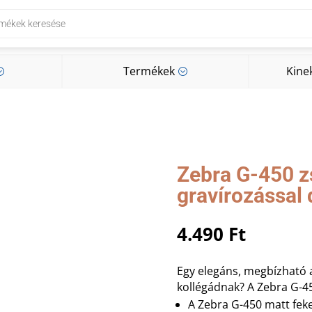
Termékek
Kine
;
;
Termékek
Kine
;
;
Zebra G-450 zs
gravírozással
4.490
Ft
Egy elegáns, megbízható 
kollégádnak? A Zebra G-450
A Zebra G-450 matt fek