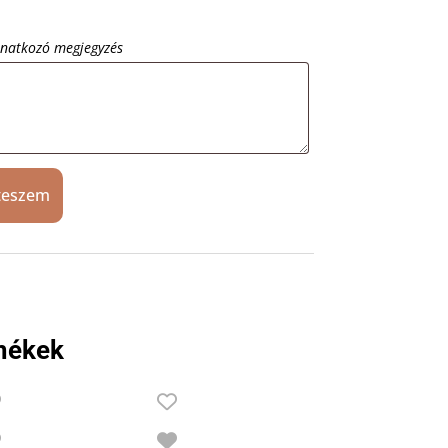
onatkozó megjegyzés
teszem
mékek