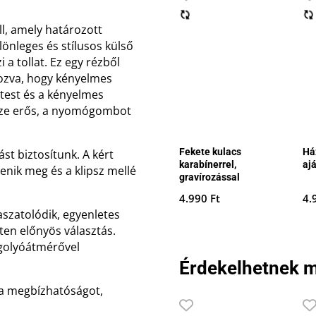
l, amely határozott
lönleges és stílusos külső
a tollat. Ez egy rézből
yozva, hogy kényelmes
lltest és a kényelmes
ipsze erős, a nyomógombot
Fekete kulacs
Há
st biztosítunk. A kért
karabínerrel,
aj
enik meg és a klipsz mellé
gravírozással
4.990
Ft
4.
aszatolódik, egyenletes
tten előnyös választás.
s golyóátmérővel
Érdekelhetnek m
s a megbízhatóságot,