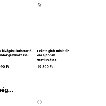
z kivágású kulcstartó
Fekete gitár miniatűr
ándék gravírozással
óra ajándék
gravírozással
990
Ft
19.800
Ft
ég...