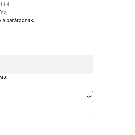
ddel,
íne,
y a barátodnak.
 MB)