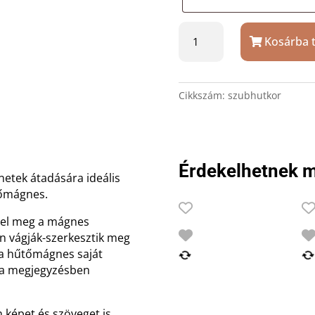
Kör
Kosárba 
alakú
fényképes
hűtőmágnes
saját
Cikkszám:
szubhutkor
fotóval
mennyiség
Érdekelhetnek m
etek átadására ideális
tőmágnes.
lel meg a mágnes
an vágják-szerkesztik meg
 a hűtőmágnes saját
t a megjegyzésben
 képet és szöveget is