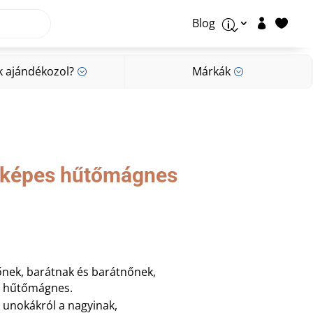
Blog


p
k ajándékozol?
Márkák
;
;
k ajándékozol?
Márkák
;
;
yképes hűtőmágnes
őnek, barátnak és barátnőnek,
s hűtőmágnes.
z unokákról a nagyinak,