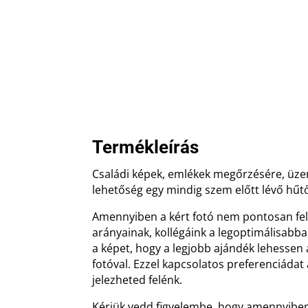
Termékleírás
Családi képek, emlékek megőrzésére, üzen
lehetőség egy mindig szem előtt lévő hű
Amennyiben a kért fotó nem pontosan fe
arányainak, kollégáink a legoptimálisabb
a képet, hogy a legjobb ajándék lehessen
fotóval. Ezzel kapcsolatos preferenciáda
jelezheted felénk.
Kérjük vedd figyelembe, hogy amennyiben