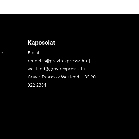
Kapcsolat
ek
E-mail:
rendeles@gravirexpressz.hu
|
westend@gravirexpressz.hu
Gravír Expressz Westend:
+36 20
922 2384