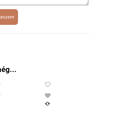
teszem
ég...