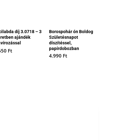
cilabda díj 3.0718 – 3
Borospohár ón Boldog
retben ajándék
Születésnapot
avírozással
díszítéssel,
papírdobozban
650
Ft
4.990
Ft