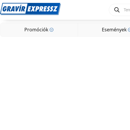
Products
search
Promóciók
Események
;
Promóciók
Események
;