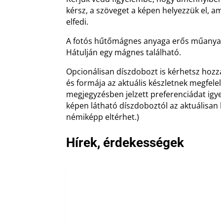
kérsz, a szöveget a képen helyezzük el, a
elfedi.
A fotós hűtőmágnes anyaga erős műanya
Hátulján egy mágnes található.
Opcionálisan díszdobozt is kérhetsz hozzá
és formája az aktuális készletnek megfelel
megjegyzésben jelzett preferenciádat igyek
képen látható díszdoboztól az aktuálisan
némiképp eltérhet.)
Hírek, érdekességek