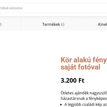
Termékek
Kine
;
;
Termékek
Kine
;
;
Kör alakú fén
saját fotóval
3.200
Ft
Ötletes ajándék nagyszül
házastársnak a fényképe
A legjobb családi kép a