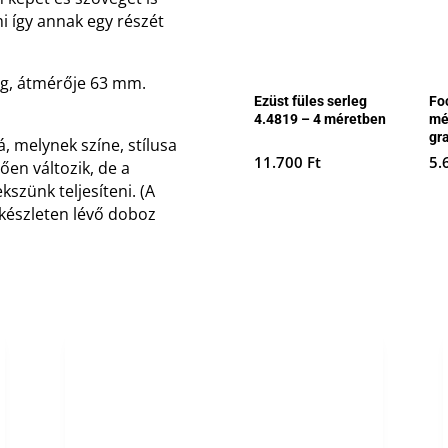
mi így annak egy részét
g, átmérője 63 mm.
Ezüst füles serleg
Fo
4.4819 – 4 méretben
mé
gr
, melynek színe, stílusa
11.700
Ft
5.
ően változik, de a
szünk teljesíteni. (A
 készleten lévő doboz