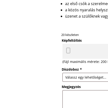
az első csók a szerelme
a közös nyaralás helysz
üzenet a szülőknek vag
20 készleten
Képfeltöltés
(Fájl maximális mérete: 200
Díszdoboz
*
Megjegyzés