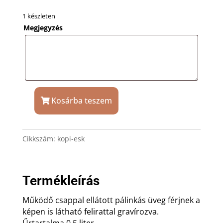
1 készleten
Megjegyzés
Kosárba teszem
Csapos
pálinkás
üveg
Cikkszám:
kopi-esk
férjnek
évfordulóra,
születésnapra
mennyiség
Termékleírás
Működő csappal ellátott pálinkás üveg férjnek a
képen is látható felirattal gravírozva.