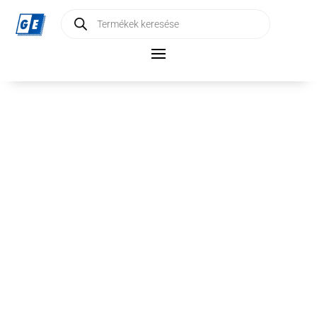
Products
search