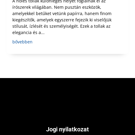
A nőies tollak különleges helyet foglalnak el az
írószerek világában. Nem pusztán eszközök,
amelyekkel betűket vetünk papírra, hanem finom
kiegészítők, amelyek egyszerre fejezik ki viselőjük
stílusát, ízlését és személyiségét. Ezek a tollak az
elegancia és a...
bővebben
Jogi nyilatkozat