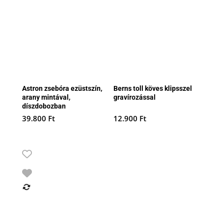
Astron zsebóra ezüstszín,
Berns toll köves klipsszel
arany mintával,
gravírozással
díszdobozban
39.800
Ft
12.900
Ft