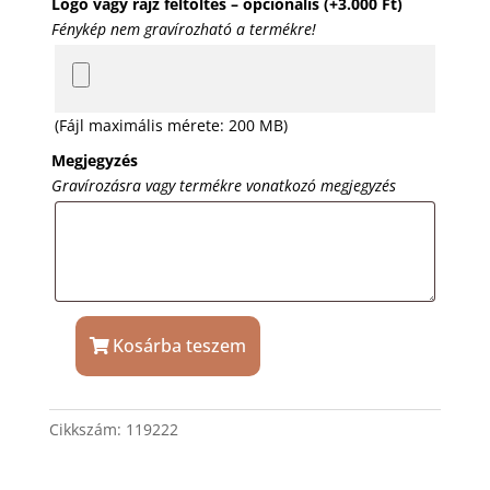
Logó vagy rajz feltöltés – opcionális
(+
3.000
Ft
)
Fénykép nem gravírozható a termékre!
(Fájl maximális mérete: 200 MB)
Megjegyzés
Gravírozásra vagy termékre vonatkozó megjegyzés
Kosárba teszem
Boros
/
vizes
Cikkszám:
119222
karaf
ajándék
gravírozással