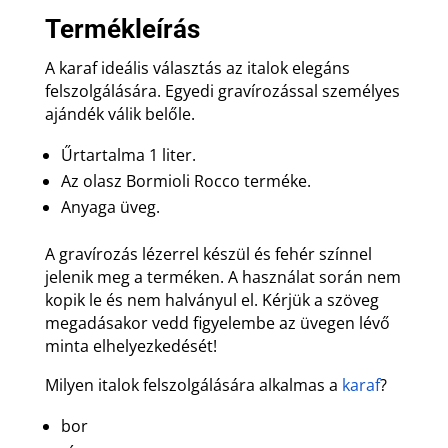
mennyiség
Termékleírás
A karaf ideális választás az italok elegáns
felszolgálására. Egyedi gravírozással személyes
ajándék válik belőle.
Űrtartalma 1 liter.
Az olasz Bormioli Rocco terméke.
Anyaga üveg.
A gravírozás lézerrel készül és fehér színnel
jelenik meg a terméken. A használat során nem
kopik le és nem halványul el. Kérjük a szöveg
megadásakor vedd figyelembe az üvegen lévő
minta elhelyezkedését!
Milyen italok felszolgálására alkalmas a
karaf
?
bor