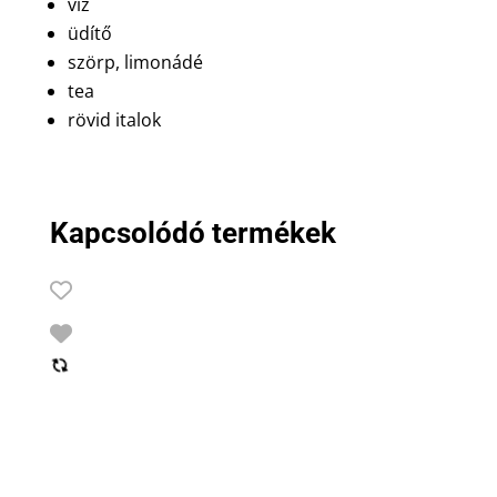
víz
üdítő
szörp, limonádé
tea
rövid italok
Kapcsolódó termékek