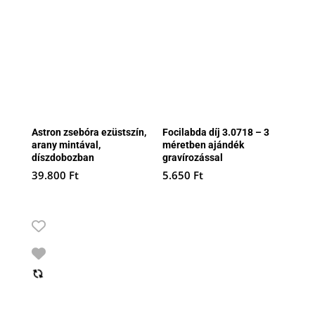
Astron zsebóra ezüstszín,
Focilabda díj 3.0718 – 3
arany mintával,
méretben ajándék
díszdobozban
gravírozással
39.800
Ft
5.650
Ft