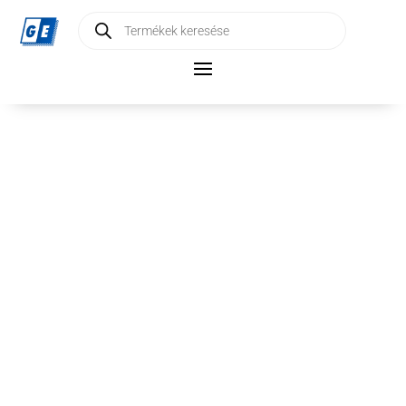
Products
search