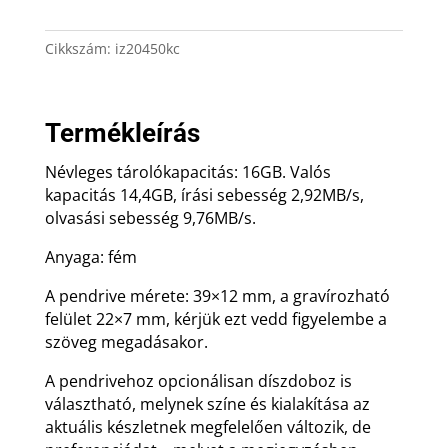
16GB
ajándék
Cikkszám:
iz20450kc
gravírozással
mennyiség
Termékleírás
Névleges tárolókapacitás: 16GB. Valós
kapacitás 14,4GB, írási sebesség 2,92MB/s,
olvasási sebesség 9,76MB/s.
Anyaga: fém
A pendrive mérete: 39×12 mm, a gravírozható
felület 22×7 mm, kérjük ezt vedd figyelembe a
szöveg megadásakor.
A pendrivehoz opcionálisan díszdoboz is
választható, melynek színe és kialakítása az
aktuális készletnek megfelelően változik, de