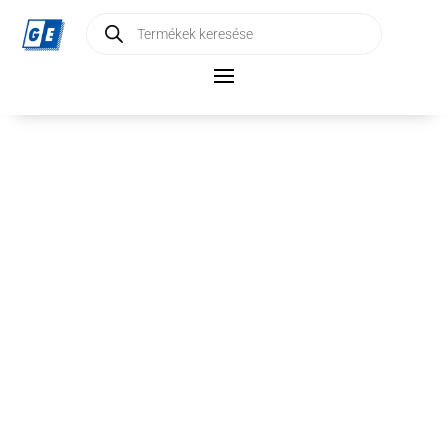
Products
search