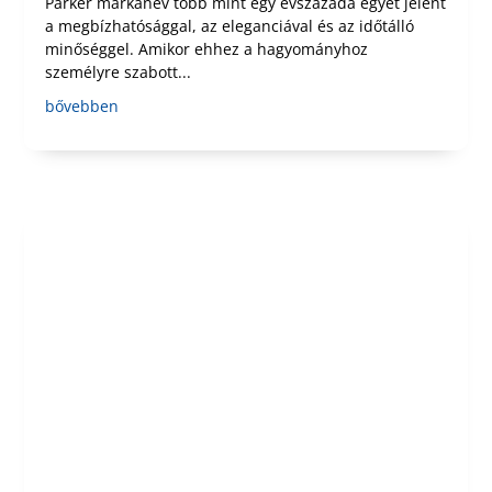
Parker márkanév több mint egy évszázada egyet jelent
a megbízhatósággal, az eleganciával és az időtálló
minőséggel. Amikor ehhez a hagyományhoz
személyre szabott...
bővebben