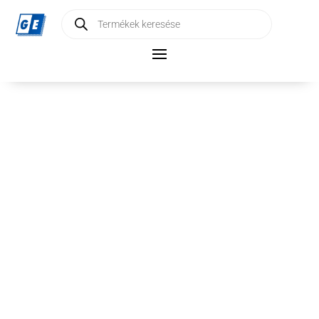
Products
search