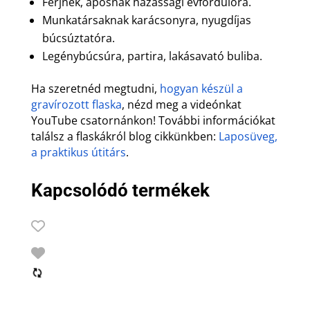
Férjnek, apósnak házassági évfordulóra.
Munkatársaknak karácsonyra, nyugdíjas
búcsúztatóra.
Legénybúcsúra, partira, lakásavató buliba.
Ha szeretnéd megtudni,
hogyan készül a
gravírozott flaska
, nézd meg a videónkat
YouTube csatornánkon! További információkat
találsz a flaskákról blog cikkünkben:
Laposüveg,
a praktikus útitárs
.
Kapcsolódó termékek