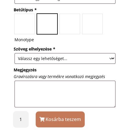
Betűtípus
*
Monotype
Szöveg elhelyezése
*
Megjegyzés
Gravírozásra vagy termékre vonatkozó megjegyzés
Mez
Kosárba teszem
alakú
flaska