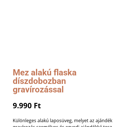
Mez alakú flaska
díszdobozban
gravírozással
9.990
Ft
Különleges alakú laposüveg, melyet az ajándék
gravírozás személyes és egyedi ajándékká tesz.