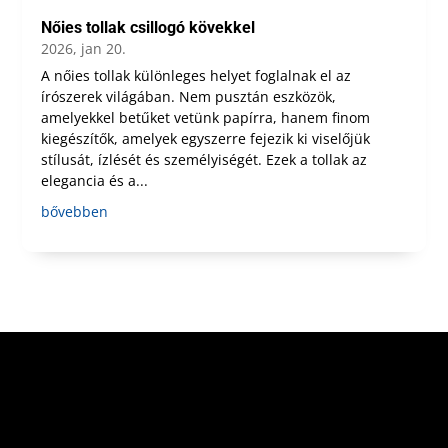
Nőies tollak csillogó kövekkel
2026, jan 20.
A nőies tollak különleges helyet foglalnak el az
írószerek világában. Nem pusztán eszközök,
amelyekkel betűket vetünk papírra, hanem finom
kiegészítők, amelyek egyszerre fejezik ki viselőjük
stílusát, ízlését és személyiségét. Ezek a tollak az
elegancia és a...
bővebben