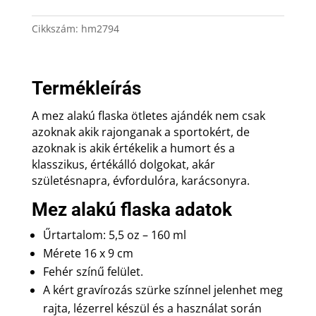
díszdobozban
gravírozással
Cikkszám:
hm2794
mennyiség
Termékleírás
A mez alakú flaska ötletes ajándék nem csak
azoknak akik rajonganak a sportokért, de
azoknak is akik értékelik a humort és a
klasszikus, értékálló dolgokat, akár
születésnapra, évfordulóra, karácsonyra.
Mez alakú flaska adatok
Űrtartalom: 5,5 oz – 160 ml
Mérete 16 x 9 cm
Fehér színű felület.
A kért gravírozás szürke színnel jelenhet meg
rajta, lézerrel készül és a használat során