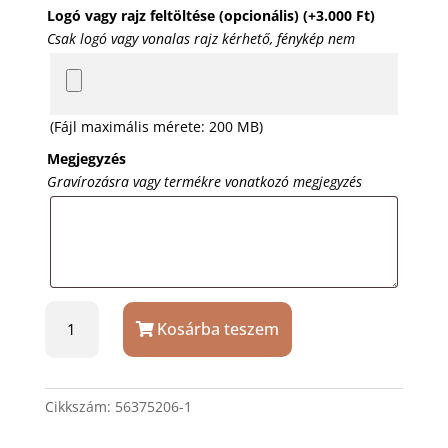
Logó vagy rajz feltöltése (opcionális)
(+
3.000
Ft
)
Csak logó vagy vonalas rajz kérhető, fénykép nem
(Fájl maximális mérete: 200 MB)
Megjegyzés
Gravírozásra vagy termékre vonatkozó megjegyzés
Türkiz
Kosárba teszem
Ars
Una
termoszbögre
ajándék
Cikkszám:
56375206-1
gravírozással