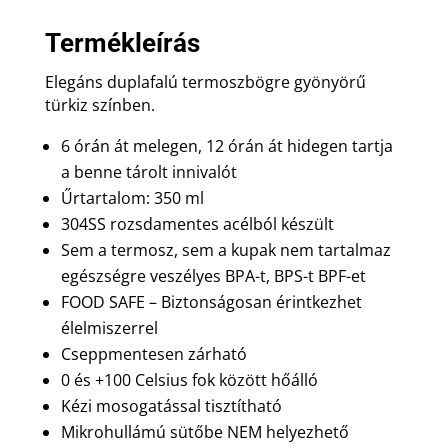
mennyiség
Termékleírás
Elegáns duplafalú termoszbögre gyönyörű
türkiz színben.
6 órán át melegen, 12 órán át hidegen tartja
a benne tárolt innivalót
Űrtartalom: 350 ml
304SS rozsdamentes acélból készült
Sem a termosz, sem a kupak nem tartalmaz
egészségre veszélyes BPA-t, BPS-t BPF-et
FOOD SAFE – Biztonságosan érintkezhet
élelmiszerrel
Cseppmentesen zárható
0 és +100 Celsius fok között hőálló
Kézi mosogatással tisztítható
Mikrohullámú sütőbe NEM helyezhető