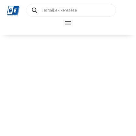
Products
search