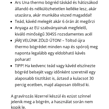
Ars Una thermo bögréd táskád és hátizsákod
állandó és nélkülözhetetlen kelléke lesz, akár
utazásra, akár munkába viszed magaddal!
Teád, kávéd melegét akár 6 órán át megőrzi
Anyaga az EU szabványainak megfelelő,
kiváló minőségű 304SS rozsdamentes acél
JÁRJ VELÜNK ZÖLD ÚTON! – Töltsd újra
thermo bögrédet minden nap és spórolj meg
naponta legalább egy eldobható kávés
poharat!
TIPP! Ha kedvenc teád vagy kávéd elszínezte
bögréd belsejét vagy időnként szeretnél egy
alaposabb tisztítást is, áztasd a kulacsot 30
percig ecetben, majd alaposan öblítsd ki.
A gravírozás lézerrel készül és ezüst színnel
jelenik meg a bögrén, a használat során nem
kopik le.