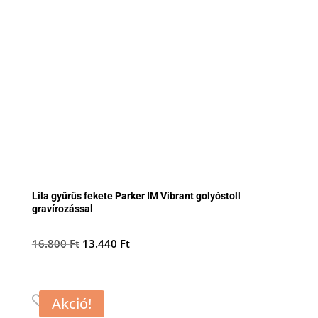
Lila gyűrűs fekete Parker IM Vibrant golyóstoll
gravírozással
Original
Current
16.800
Ft
13.440
Ft
price
price
was:
is:
16.800 Ft.
13.440 Ft.
Akció!