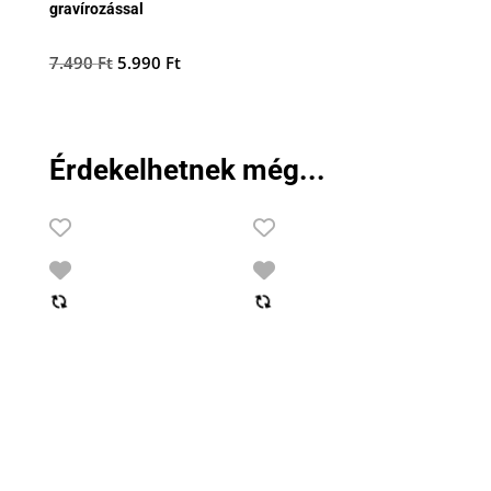
gravírozással
Original
Current
7.490
Ft
5.990
Ft
price
price
was:
is:
7.490 Ft.
5.990 Ft.
Érdekelhetnek még...