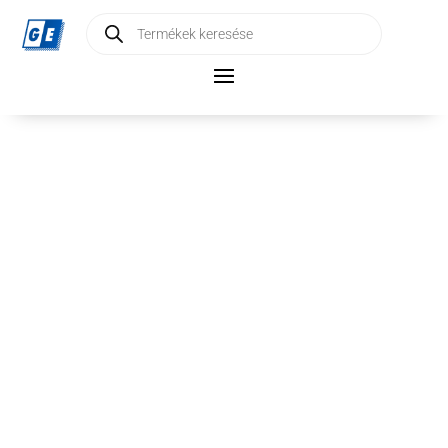
Products
search