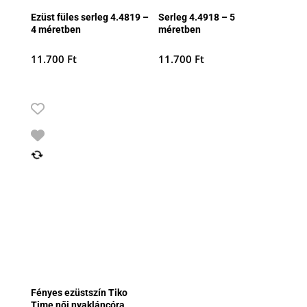
Ezüst füles serleg 4.4819 –
Serleg 4.4918 – 5
4 méretben
méretben
11.700
Ft
11.700
Ft
Fényes ezüstszín Tiko
Time női nyakláncóra