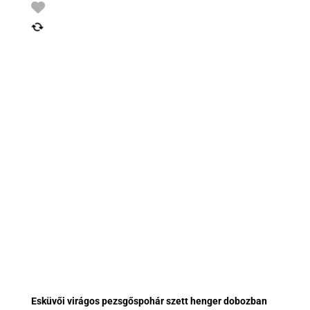
Esküvői virágos pezsgőspohár szett henger dobozban