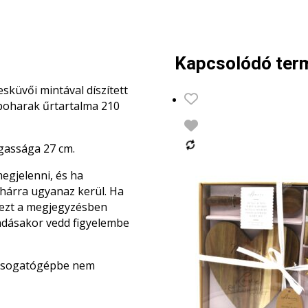
Kapcsolódó ter
küvői mintával díszített
poharak űrtartalma 210
gassága 27 cm.
megjelenni, és ha
árra ugyanaz kerül. Ha
 ezt a megjegyzésben
adásakor vedd figyelembe
mosogatógépbe nem