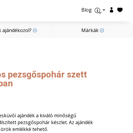
Blog


p
k ajándékozol?
Márkák
;
;
k ajándékozol?
Márkák
;
;
os pezsgőspohár szett
ban
sküvői ajándék a kiváló minőségű
 díszített pezsgőspohár készlet. Az ajándék
 örök emlékké tehető.