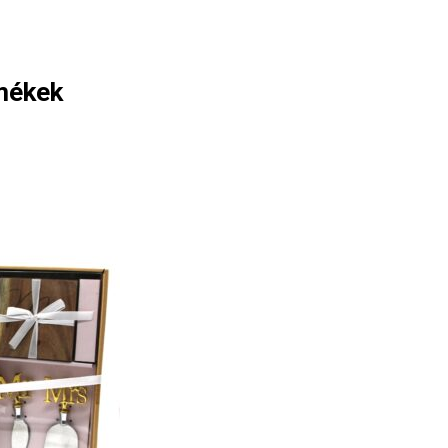
mékek