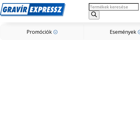
Products
Promóciók
Események
search
;
Promóciók
Események
;