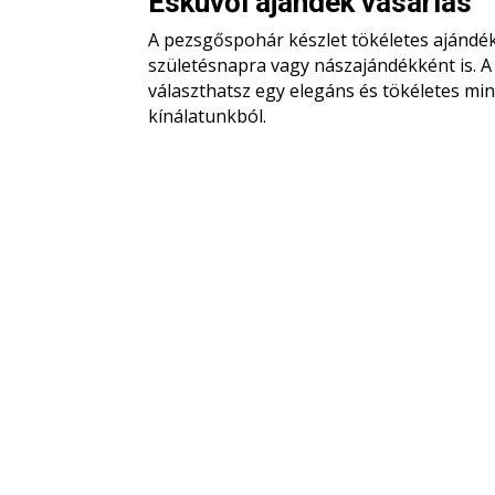
Esküvői ajándék vásárlás
A pezsgőspohár készlet tökéletes ajándék
születésnapra vagy nászajándékként is. A
választhatsz egy elegáns és tökéletes m
kínálatunkból.