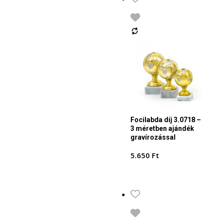
Focilabda díj 3.0718 –
3 méretben ajándék
gravírozással
5.650
Ft