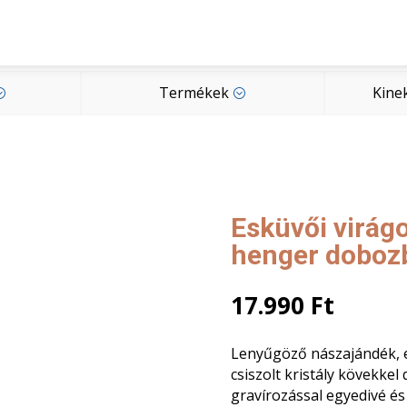
Termékek
Kine
;
;
Termékek
Kine
;
;
Esküvői virág
henger doboz
17.990
Ft
Lenyűgöző nászajándék, e
csiszolt kristály kövekkel
gravírozással egyedivé és