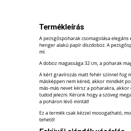
Termékleírás
A pezsgőspoharak csomagolása elegáns es
henger alakú papír díszdoboz. A pezsgős
ml.
A doboz magassága 32 cm, a poharak ma
A kért gravírozás matt fehér színnel fog 
másképpen nem kéred, akkor mindkét poh
más-más nevet kérsz a poharakra, akkor
tudod jelezni. Kérünk hogy a szöveg meg
a poháron lévő mintát!
Ez a termék csak kézzel mosogatható, 
tehető!