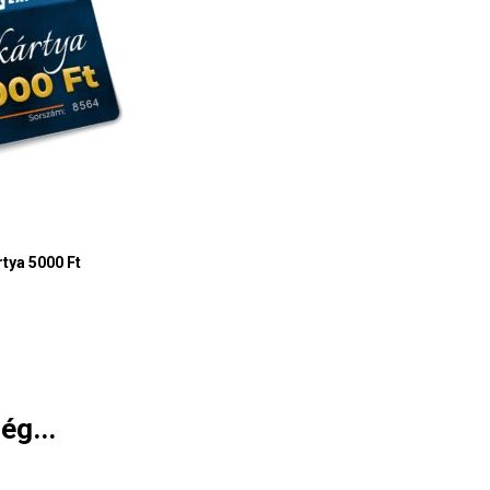
tya 5000 Ft
ég...