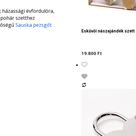
 házassági évfordulóra,
 pohár szetthez
inőségű
Sauska pezsgőt
Esküvői nászajándék szett
19.800
Ft