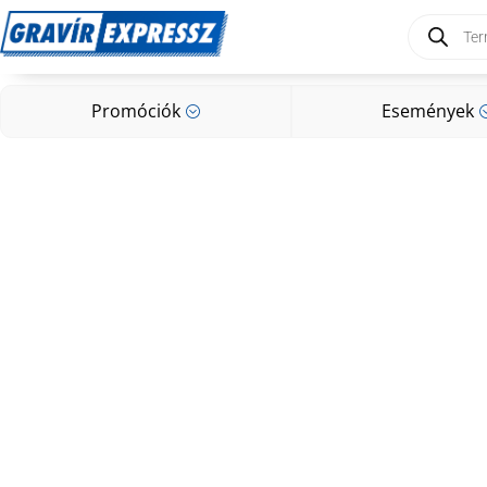
Products
search
Promóciók
Események
;
Promóciók
Események
;