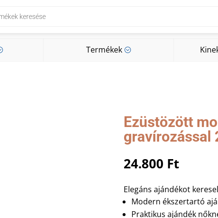
Termékek
Kine
;
;
Termékek
Kine
;
;
Ezüstözött mo
gravírozással 
24.800
Ft
Elegáns ajándékot keresel
Modern ékszertartó ajá
Praktikus ajándék nőkn