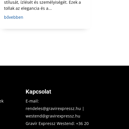
stílusát, ízlését és személyiségét. Ezek a
tollak az elegancia és a...
bővebben
Kapcsolat
ek
E-mail:
rendeles@gravirexpressz.hu
|
westend@gravirexpressz.hu
Gravír Expressz Westend:
+36 20