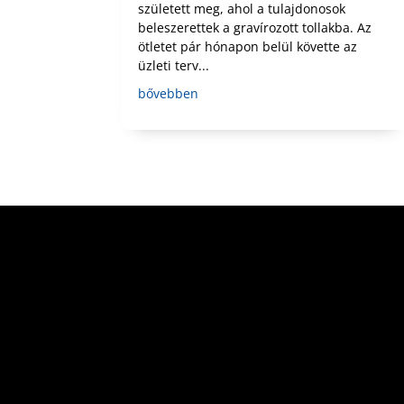
született meg, ahol a tulajdonosok
beleszerettek a gravírozott tollakba. Az
ötletet pár hónapon belül követte az
üzleti terv...
bővebben