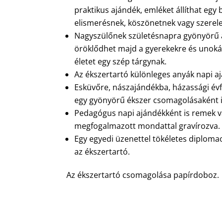
praktikus ajándék, emléket állíthat egy
elismerésnek, köszönetnek vagy szere
Nagyszülőnek születésnapra gyönyörű a
öröklődhet majd a gyerekekre és unoká
életet egy szép tárgynak.
Az ékszertartó különleges anyák napi aj
Esküvőre, nászajándékba, házassági évf
egy gyönyörű ékszer csomagolásaként i
Pedagógus napi ajándékként is remek v
megfogalmazott mondattal gravírozva.
Egy egyedi üzenettel tökéletes diplom
az ékszertartó.
Az ékszertartó csomagolása papírdoboz.