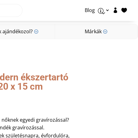
Blog


p
k ajándékozol?
Márkák
;
;
k ajándékozol?
Márkák
;
;
dern ékszertartó
20 x 15 cm
 nőknek egyedi gravírozással?
ndék gravírozással.
ek születésnapra, évfordulóra,