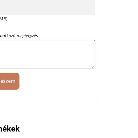
 MB)
onatkozó megjegyzés
teszem
mékek