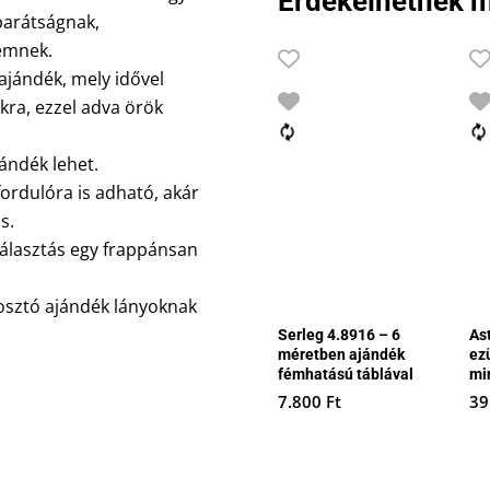
Érdekelhetnek m
 barátságnak,
lemnek.
jándék, mely idővel
kra, ezzel adva örök
ándék lehet.
ordulóra is adható, akár
s.
álasztás egy frappánsan
aosztó ajándék lányoknak
Serleg 4.8916 – 6
As
méretben ajándék
ez
fémhatású táblával
mi
7.800
Ft
39