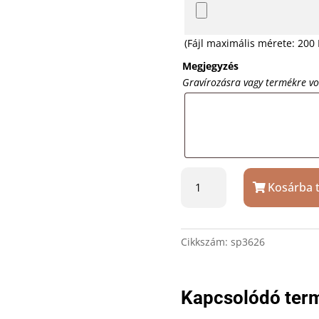
(Fájl maximális mérete: 200
Megjegyzés
Gravírozásra vagy termékre v
Ezüstözött
Kosárba 
modern
ékszertartó
gravírozással
20
Cikkszám:
sp3626
x
15
cm
Kapcsolódó ter
mennyiség