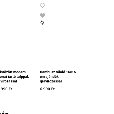
üstözött modern
Bambusz tálaló 16×16
onat tartó talppal,
cm ajándék
avírozással
gravírozással
.990
Ft
6.990
Ft