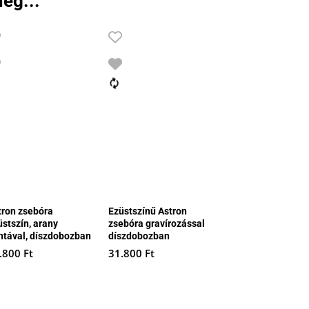
ég...
tron zsebóra
Ezüstszínű Astron
üstszín, arany
zsebóra gravírozással
ntával, díszdobozban
díszdobozban
.800
Ft
31.800
Ft