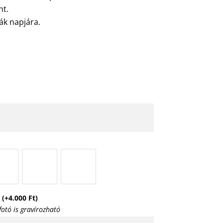
nt.
ák napjára.
s
(+
4.000
Ft
)
otó is gravírozható