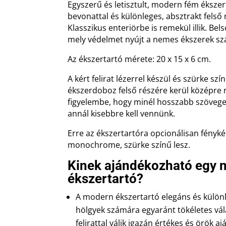
Egyszerű és letisztult, modern fém éksze
bevonattal és különleges, absztrakt felső r
Klasszikus enteriörbe is remekül illik. Bel
mely védelmet nyújt a nemes ékszerek s
Az ékszertartó mérete: 20 x 15 x 6 cm.
A kért felirat lézerrel készül és szürke szí
ékszerdoboz felső részére kerül középre 
figyelembe, hogy minél hosszabb szövege
annál kisebbre kell vennünk.
Erre az ékszertartóra opcionálisan fényké
monochrome, szürke színű lesz.
Kinek ajándékozható egy
ékszertartó?
A modern ékszertartó elegáns és külön
hölgyek számára egyaránt tökéletes vál
felirattal válik igazán értékes és örök a