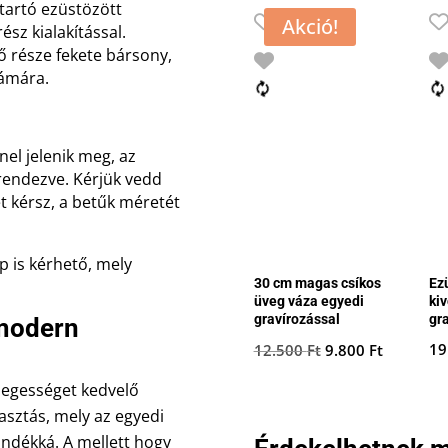
rtartó ezüstözött
Akció!
ész kialakítással.
ső része fekete bársony,
zámára.
nnel jelenik meg, az
rendezve. Kérjük vedd
t kérsz, a betűk méretét
p is kérhető, mely
30 cm magas csíkos
Ez
üveg váza egyedi
kiv
gravírozással
gr
 modern
Original
Current
19
12.500
Ft
9.800
Ft
price
price
legességet kedvelő
was:
is:
asztás, mely az egyedi
12.500 Ft.
9.800 Ft.
jándékká. A mellett hogy