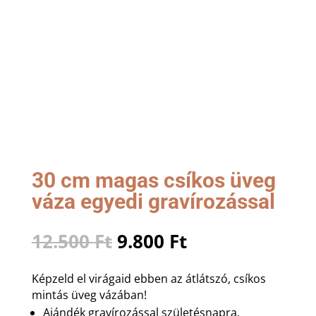
30 cm magas csíkos üveg
váza egyedi gravírozással
Original
Current
12.500
Ft
9.800
Ft
price
price
was:
is:
Képzeld el virágaid ebben az átlátszó, csíkos
12.500 Ft.
9.800 Ft.
mintás üveg vázában!
Ajándék gravírozással születésnapra,