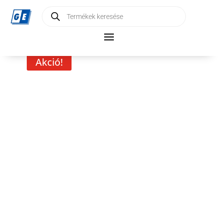
Products
search
Akció!