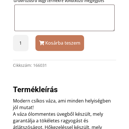
Gravírozásra vagy termékre vonatkozó megjegyzés
30
Kosárba teszem
cm
magas
csíkos
üveg
Cikkszám:
166031
váza
egyedi
gravírozással
Termékleírás
mennyiség
Modern csíkos váza, ami minden helyiségben
jól mutat!
A váza ólommentes üvegből készült, mely
garantálja a tökéletes ragyogást és
átlátszóságot. Hőkezeléssel készült, mely