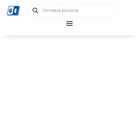
Products
search