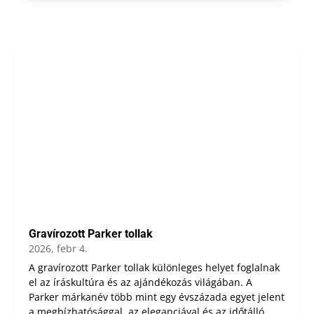
Gravírozott Parker tollak
2026, febr 4.
A gravírozott Parker tollak különleges helyet foglalnak
el az íráskultúra és az ajándékozás világában. A
Parker márkanév több mint egy évszázada egyet jelent
a megbízhatósággal, az eleganciával és az időtálló