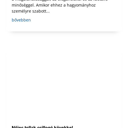
minőséggel. Amikor ehhez a hagyományhoz
személyre szabott...
bővebben
Nőies tollak csillogó kövekkel