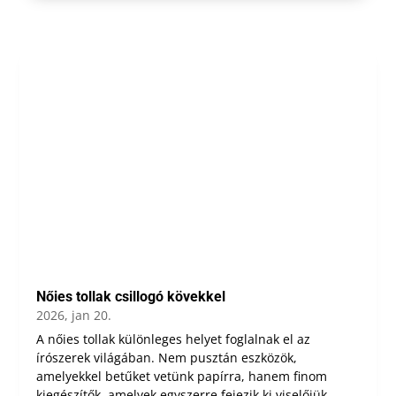
Nőies tollak csillogó kövekkel
2026, jan 20.
A nőies tollak különleges helyet foglalnak el az
írószerek világában. Nem pusztán eszközök,
amelyekkel betűket vetünk papírra, hanem finom
kiegészítők, amelyek egyszerre fejezik ki viselőjük