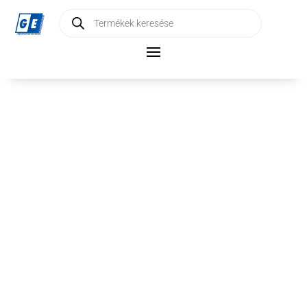
Products
search