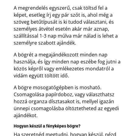
A megrendelés egyszerű, csak töltsd fel a
képet, esetleg írj egy pár szót is, ahol még a
szöveg betűtípusát is ki tudod választani, és
személyes átvétel esetén akár már aznap,
szállítással 1-3 nap múlva már nálad is lehet a
személyre szabott ajándék.
A bögrét a megajándékozott minden nap
használja, és így minden nap eszébe fog jutni a
közös képről vagy emlékezetes mondatról a
vidám együtt töltött idő.
A bögre mosogatógépben is mosható.
Csomagolása papírdoboz, vagy választhatsz
hozzá organza dísztasakot is, mellyel igazán
ünnepi csomagolásba öltöztetheted az egyedi
ajándékot.
Hogyan készül a fényképes bögre?
Ha szeretnéd megtudni, hogyan készül, nézd