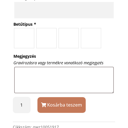
Betűtípus
*
Megjegyzés
Gravírozásra vagy termékre vonatkozó megjegyzés
Fehér
Kosárba teszem
fényképes
bögre
papírdobozban
mennyiség
Cikkszám:
qwz10051917