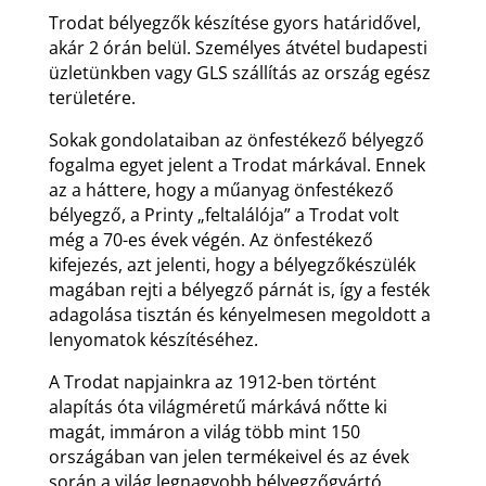
Trodat bélyegzők készítése gyors határidővel,
akár 2 órán belül. Személyes átvétel budapesti
üzletünkben vagy GLS szállítás az ország egész
területére.
Sokak gondolataiban az önfestékező bélyegző
fogalma egyet jelent a Trodat márkával. Ennek
az a háttere, hogy a műanyag önfestékező
bélyegző, a Printy „feltalálója” a Trodat volt
még a 70-es évek végén. Az önfestékező
kifejezés, azt jelenti, hogy a bélyegzőkészülék
magában rejti a bélyegző párnát is, így a festék
adagolása tisztán és kényelmesen megoldott a
lenyomatok készítéséhez.
A Trodat napjainkra az 1912-ben történt
alapítás óta világméretű márkává nőtte ki
magát, immáron a világ több mint 150
országában van jelen termékeivel és az évek
során a világ legnagyobb bélyegzőgyártó