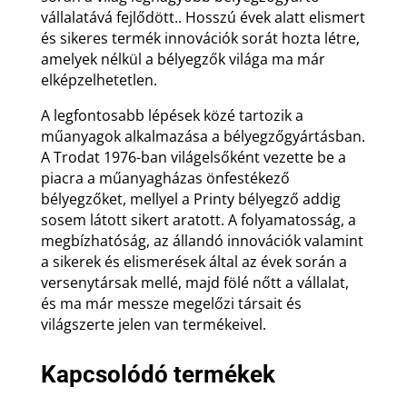
vállalatává fejlődött.. Hosszú évek alatt elismert
és sikeres termék innovációk sorát hozta létre,
amelyek nélkül a bélyegzők világa ma már
elképzelhetetlen.
A legfontosabb lépések közé tartozik a
műanyagok alkalmazása a bélyegzőgyártásban.
A Trodat 1976-ban világelsőként vezette be a
piacra a műanyagházas önfestékező
bélyegzőket, mellyel a Printy bélyegző addig
sosem látott sikert aratott. A folyamatosság, a
megbízhatóság, az állandó innovációk valamint
a sikerek és elismerések által az évek során a
versenytársak mellé, majd fölé nőtt a vállalat,
és ma már messze megelőzi társait és
világszerte jelen van termékeivel.
Kapcsolódó termékek