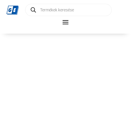
Products
search