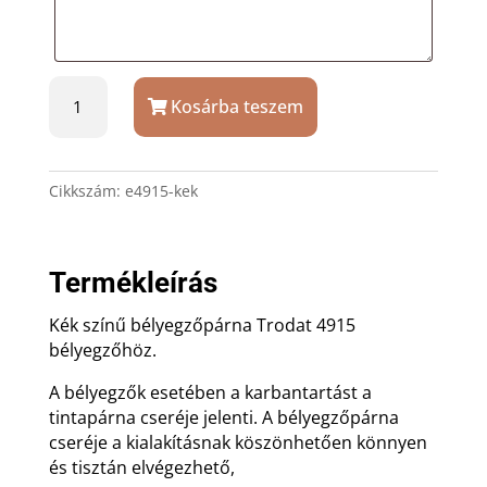
Kék
Kosárba teszem
bélyegzőpárna
Trodat
4915
bélyegzőhöz
Cikkszám:
e4915-kek
mennyiség
Termékleírás
Kék színű bélyegzőpárna Trodat 4915
bélyegzőhöz.
A bélyegzők esetében a karbantartást a
tintapárna cseréje jelenti. A bélyegzőpárna
cseréje a kialakításnak köszönhetően könnyen
és tisztán elvégezhető,