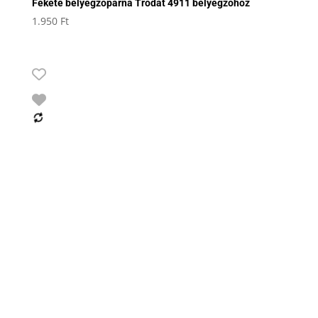
Fekete bélyegzőpárna Trodat 4911 bélyegzőhöz
1.950
Ft