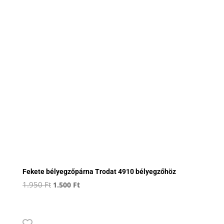
Fekete bélyegzőpárna Trodat 4910 bélyegzőhöz
Original
Current
1.950
Ft
1.500
Ft
price
price
was:
is:
1.950 Ft.
1.500 Ft.