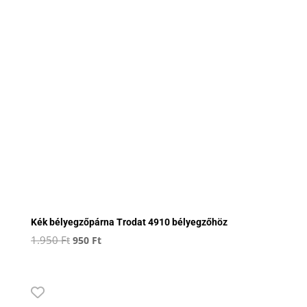
Kék bélyegzőpárna Trodat 4910 bélyegzőhöz
Original
Current
1.950
Ft
950
Ft
price
price
was:
is:
1.950 Ft.
950 Ft.