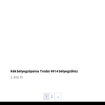
Kék bélyegzőpárna Trodat 4914 bélyegzőhöz
2.450
Ft
1
2
→