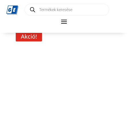
Products
search
Akció!