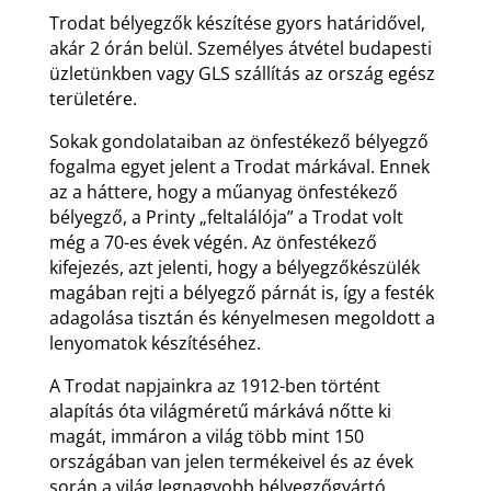
Trodat bélyegzők készítése gyors határidővel,
akár 2 órán belül. Személyes átvétel budapesti
üzletünkben vagy GLS szállítás az ország egész
területére.
Sokak gondolataiban az önfestékező bélyegző
fogalma egyet jelent a Trodat márkával. Ennek
az a háttere, hogy a műanyag önfestékező
bélyegző, a Printy „feltalálója” a Trodat volt
még a 70-es évek végén. Az önfestékező
kifejezés, azt jelenti, hogy a bélyegzőkészülék
magában rejti a bélyegző párnát is, így a festék
adagolása tisztán és kényelmesen megoldott a
lenyomatok készítéséhez.
A Trodat napjainkra az 1912-ben történt
alapítás óta világméretű márkává nőtte ki
magát, immáron a világ több mint 150
országában van jelen termékeivel és az évek
során a világ legnagyobb bélyegzőgyártó