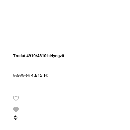
Trodat 4910/4810 bélyegző
Original
Current
6.590
Ft
4.615
Ft
price
price
was:
is:
6.590 Ft.
4.615 Ft.