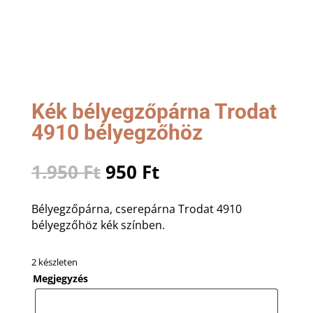
Kék bélyegzőpárna Trodat
4910 bélyegzőhöz
Original
Current
1.950
Ft
950
Ft
price
price
was:
is:
Bélyegzőpárna, cserepárna Trodat 4910
1.950 Ft.
950 Ft.
bélyegzőhöz kék színben.
2 készleten
Megjegyzés