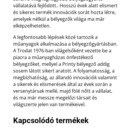
vállalatává fejlődött.. Hosszú évek alatt elismert
és sikeres termék innovációk sorát hozta létre,
amelyek nélkül a bélyegzők világa ma már
elképzelhetetlen.
A legfontosabb lépések közé tartozik a
műanyagok alkalmazása a bélyegzőgyártásban.
A Trodat 1976-ban világelsőként vezette be a
piacra a műanyagházas önfestékező
bélyegzőket, mellyel a Printy bélyegző addig
sosem látott sikert aratott. A folyamatosság, a
megbízhatóság, az állandó innovációk valamint
a sikerek és elismerések által az évek során a
versenytársak mellé, majd fölé nőtt a vállalat,
és ma már messze megelőzi társait és
világszerte jelen van termékeivel.
Kapcsolódó termékek