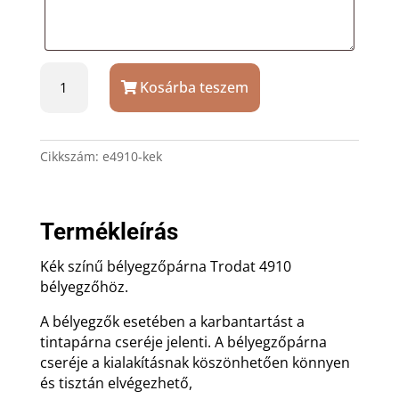
Kék
Kosárba teszem
bélyegzőpárna
Trodat
4910
bélyegzőhöz
Cikkszám:
e4910-kek
mennyiség
Termékleírás
Kék színű bélyegzőpárna Trodat 4910
bélyegzőhöz.
A bélyegzők esetében a karbantartást a
tintapárna cseréje jelenti. A bélyegzőpárna
cseréje a kialakításnak köszönhetően könnyen
és tisztán elvégezhető,