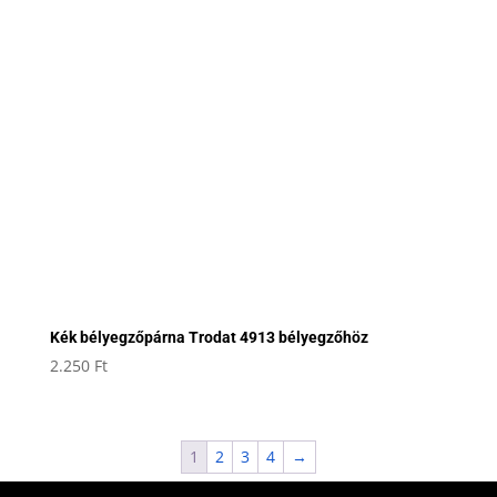
Kék bélyegzőpárna Trodat 4913 bélyegzőhöz
2.250
Ft
1
2
3
4
→