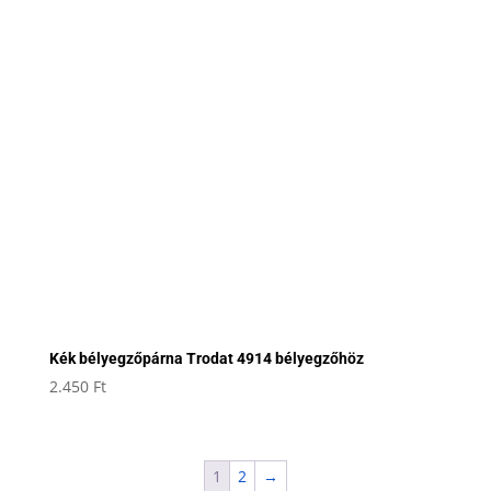
Kék bélyegzőpárna Trodat 4914 bélyegzőhöz
2.450
Ft
1
2
→