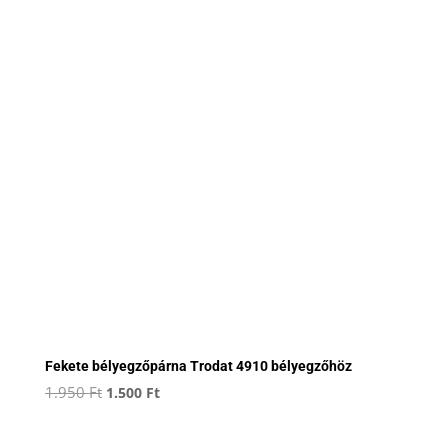
Fekete bélyegzőpárna Trodat 4910 bélyegzőhöz
Original
Current
1.950
Ft
1.500
Ft
price
price
was:
is: