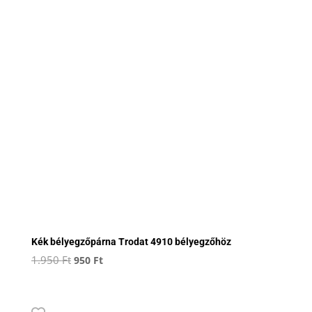
Kék bélyegzőpárna Trodat 4910 bélyegzőhöz
Original
Current
1.950
Ft
950
Ft
price
price
was:
is:
1.950 Ft.
950 Ft.