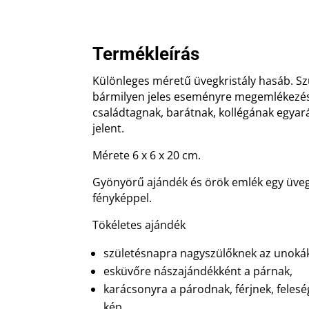
Termékleírás
Különleges méretű üvegkristály hasáb. S
bármilyen jeles eseményre megemlékezés
családtagnak, barátnak, kollégának egyará
jelent.
Mérete 6 x 6 x 20 cm.
Gyönyörű ajándék és örök emlék egy üvegk
fényképpel.
Tökéletes ajándék
születésnapra nagyszülőknek az unokák
esküvőre nászajándékként a párnak,
karácsonyra a párodnak, férjnek, feles
kép,