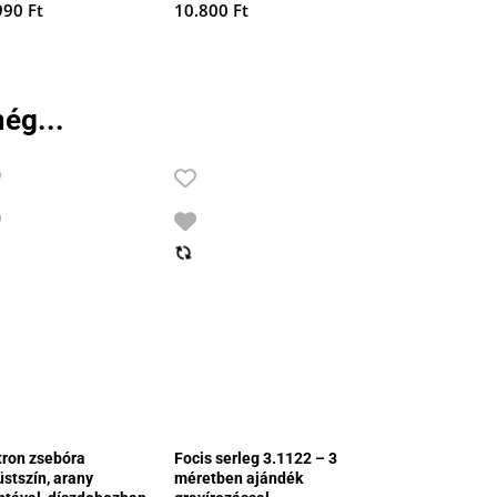
990
Ft
10.800
Ft
ég...
tron zsebóra
Focis serleg 3.1122 – 3
üstszín, arany
méretben ajándék