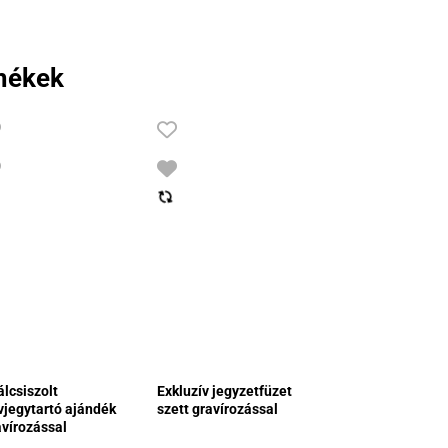
mékek
álcsiszolt
Exkluzív jegyzetfüzet
vjegytartó ajándék
szett gravírozással
avírozással