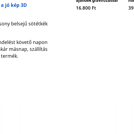
ajándék gravírozással
mi
 a jó kép 3D
16.800
Ft
39
sony belsejű sötétkék
endelést követő napon
akár másnap, szállítás
z termék.