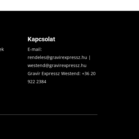
Kapcsolat
ek
E-mail:
rendeles@gravirexpressz.hu
|
westend@gravirexpressz.hu
Gravír Expressz Westend:
+36 20
922 2384