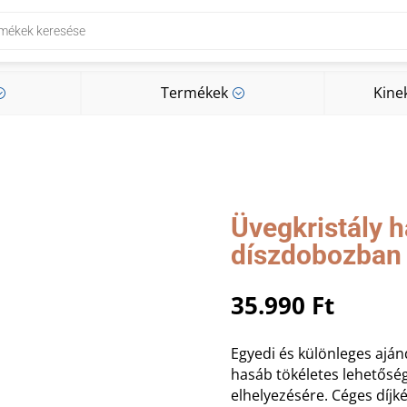
Termékek
Kine
;
;
Termékek
Kine
;
;
Üvegkristály 
díszdobozban
35.990
Ft
Egyedi és különleges aján
hasáb tökéletes lehetősé
elhelyezésére. Céges díjk