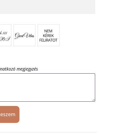
onatkozó megjegyzés
teszem