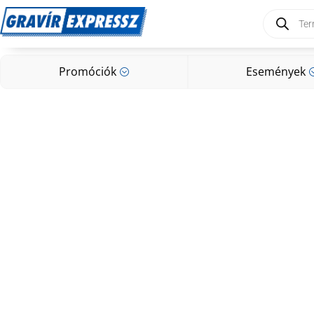
Products
search
Promóciók
Események
;
Promóciók
Események
;