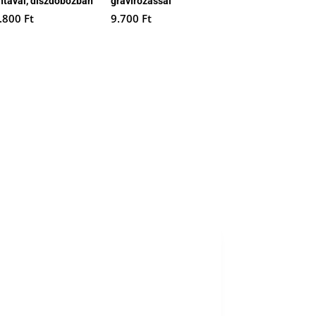
ntával, díszdobozban
gravírozással
.800
Ft
9.700
Ft