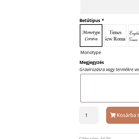
Betűtípus
*
Monotype
Megjegyzés
Gravírozásra vagy termékre v
Üvegkristály
Kosárba 
hasáb
6x6x20
cm
díszdobozban
Cikkszám:
6620