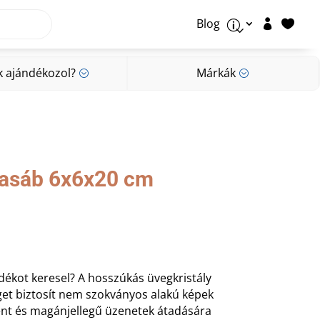
Blog


p
k ajándékozol?
Márkák
;
;
k ajándékozol?
Márkák
;
;
hasáb 6x6x20 cm
dékot keresel? A hosszúkás üvegkristály
get biztosít nem szokványos alakú képek
ént és magánjellegű üzenetek átadására