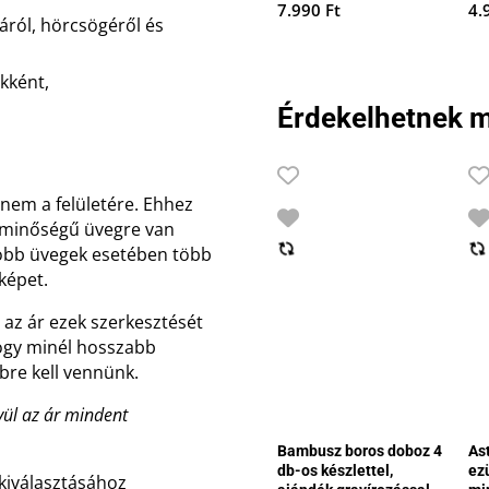
7.990
Ft
4.
járól, hörcsögéről és
kként,
Érdekelhetnek m
 nem a felületére. Ehhez
ly minőségű üvegre van
yobb üvegek esetében több
 képet.
 az ár ezek szerkesztését
hogy minél hosszabb
bre kell vennünk.
vül az ár mindent
Bambusz boros doboz 4
As
db-os készlettel,
ez
kiválasztásához