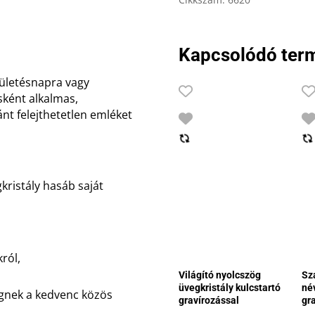
mennyiség
Kapcsolódó ter
zületésnapra vagy
ként alkalmas,
nt felejthetetlen emléket
ristály hasáb saját
ról,
Világító nyolcszög
Sz
üvegkristály kulcstartó
né
égnek a kedvenc közös
gravírozással
gr