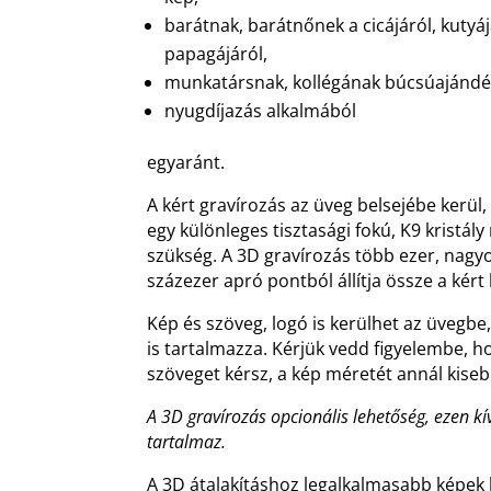
barátnak, barátnőnek a cicájáról, kutyá
papagájáról,
munkatársnak, kollégának búcsúajándé
nyugdíjazás alkalmából
egyaránt.
A kért gravírozás az üveg belsejébe kerül,
egy különleges tisztasági fokú, K9 kristá
szükség. A 3D gravírozás több ezer, nag
százezer apró pontból állítja össze a kért
Kép és szöveg, logó is kerülhet az üvegbe,
is tartalmazza. Kérjük vedd figyelembe, 
szöveget kérsz, a kép méretét annál kiseb
A 3D gravírozás opcionális lehetőség, ezen kí
tartalmaz.
A 3D átalakításhoz legalkalmasabb képek 