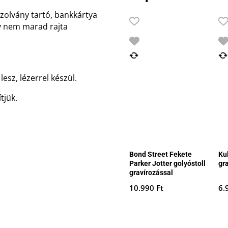
gazolvány tartó, bankkártya
gy nem marad rajta
lesz, lézerrel készül.
tjük.
Bond Street Fekete
Ku
Parker Jotter golyóstoll
gr
gravírozással
10.990
Ft
6.