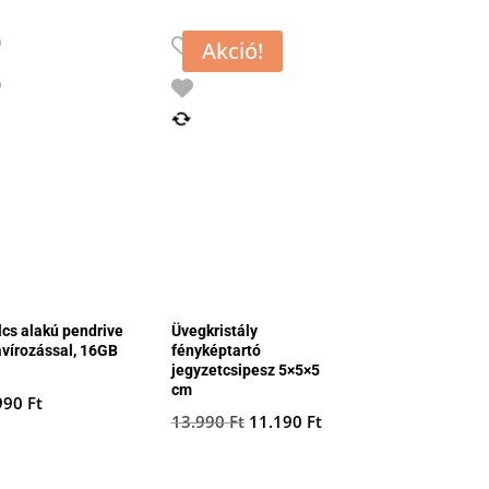
Akció!
lcs alakú pendrive
Üvegkristály
avírozással, 16GB
fényképtartó
jegyzetcsipesz 5×5×5
cm
990
Ft
Original
Current
13.990
Ft
11.190
Ft
price
price
was:
is: