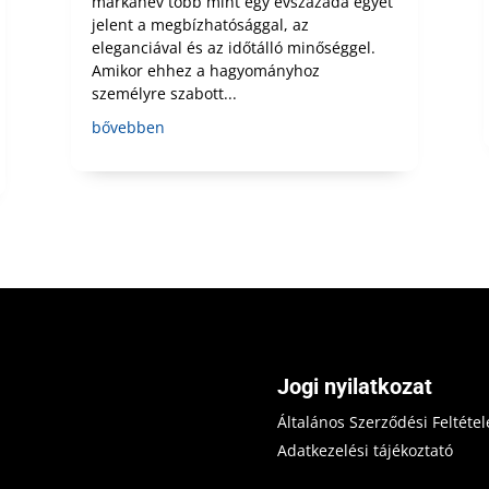
márkanév több mint egy évszázada egyet
jelent a megbízhatósággal, az
eleganciával és az időtálló minőséggel.
Amikor ehhez a hagyományhoz
személyre szabott...
bővebben
Jogi nyilatkozat
Általános Szerződési Feltétel
Adatkezelési tájékoztató