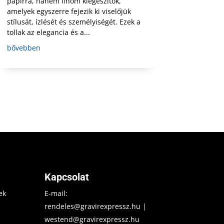
papírra, hanem finom kiegészítők,
amelyek egyszerre fejezik ki viselőjük
stílusát, ízlését és személyiségét. Ezek a
tollak az elegancia és a...
bővebben
Kapcsolat
ek
E-mail:
rendeles@gravirexpressz.hu
|
westend@gravirexpressz.hu