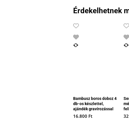
Érdekelhetnek m
Bambusz boros doboz 4
Se
db-os készlettel,
mé
ajándék gravírozással
fel
16.800
Ft
32