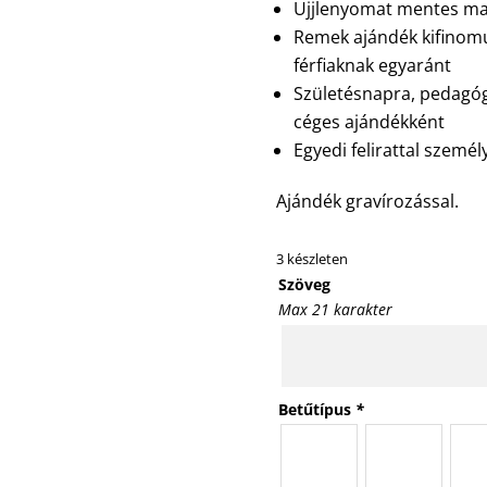
Ujjlenyomat mentes mat
Remek ajándék kifinomu
férfiaknak egyaránt
Születésnapra, pedagóg
céges ajándékként
Egyedi felirattal szemé
Ajándék gravírozással.
3 készleten
Szöveg
Max 21 karakter
Betűtípus
*