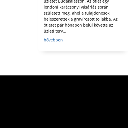
üzletét Budakalászon. Az ötlet egy
londoni karácsonyi vásárlás során
született meg, ahol a tulajdonosok
beleszerettek a gravírozott tollakba. Az
ötletet pár hónapon belül követte az
üzleti terv...
bővebben