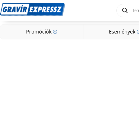
Products
search
Promóciók
Események
;
Promóciók
Események
;