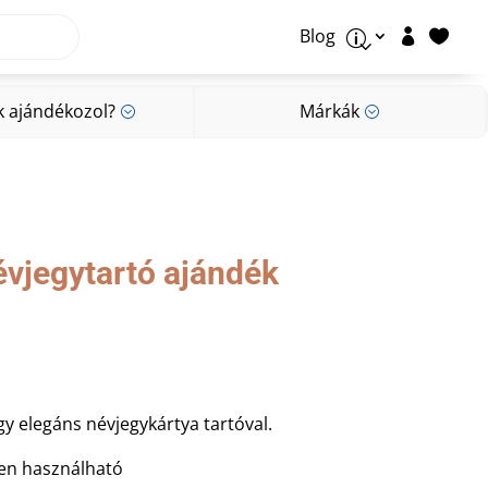
Blog


p
k ajándékozol?
Márkák
;
;
k ajándékozol?
Márkák
;
;
évjegytartó ajándék
y elegáns névjegykártya tartóval.
en használható