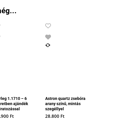
13.990 Ft.
11.190 Ft.
ég...
rleg 1.1710 – 6
Astron quartz zsebóra
retben ajándék
arany színű, mintás
iratozással
szegéllyel
.900
Ft
28.800
Ft