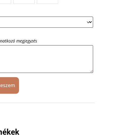
onatkozó megjegyzés
teszem
mékek