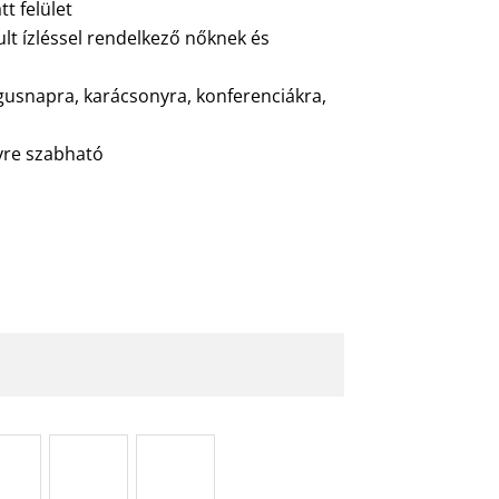
t felület
lt ízléssel rendelkező nőknek és
usnapra, karácsonyra, konferenciákra,
lyre szabható