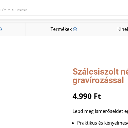
Termékek
Kine
;
;
Termékek
Kine
;
;
Szálcsiszolt n
gravírozással
4.990
Ft
Lepd meg ismerőseidet eg
Praktikus és kényelmes