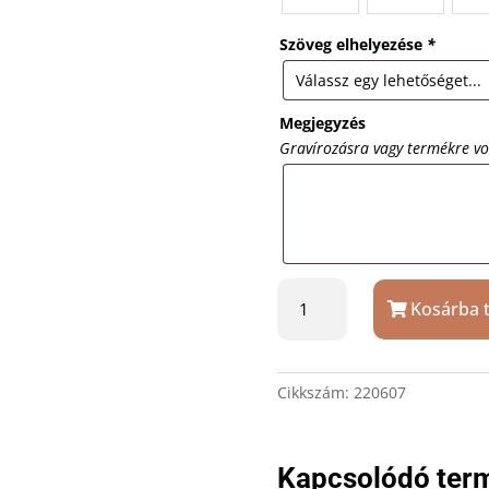
Szöveg elhelyezése
*
Megjegyzés
Gravírozásra vagy termékre v
Szálcsiszolt
Kosárba 
névjegytartó
ajándék
gravírozással
mennyiség
Cikkszám:
220607
Kapcsolódó ter